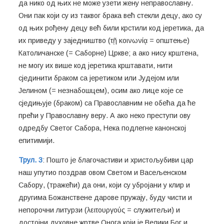
да нико од њих не може узети жену неправославну.
Они пак који су из таквог брака већ стекли децу, ако су
од њих рођену децу већ били крстили код јеретика, да
их приведу у заједништво (τῇ κοινωνίᾳ = општење)
Католичанске (= Саборне) Цркве; а ако нису крштена,
не могу их више код јеретика крштавати, нити
сјединити браком са јеретиком или Јудејом или
Јелином (= незнабошцем), осим ако лице које се
сједињује (браком) са Православним не обећа да ће
прећи у Православну веру. А ако неко преступи ову
одредбу Светог Сабора, Нека подлегне канонској
епитимији.
Трул. 3
: Пошто је благочастиви и христољубиви цар
наш упутио поздрав овом Светом и Васељенском
Сабору, (тражећи) да они, који су убројани у клир и
другима Божанствене дарове пружају, буду чисти и
непорочни литурзи (λειτουργούς = служитељи) и
достојни духовне жртве Онога који је Велики Бог и