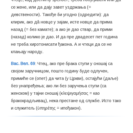
се жене, или да дају завет уздржања (=
девствености). Такође би угодно (одредити): да
клирик, ако дâ новце у зајам, исте новце да прима
назад (= без камате); а ако је дао ствар, да прими
(назад) колико је дао. И да пре двадесет пет година
не треба хиротонисати ђакона. А и чтеци да се не
клањају народу.
Вас. Вел. 69
: Чтец, ако пре брака ступи у сношај са
својом заручницом, пошто годину буде одлучен,
примиће се (опет) да чита (у Цркви), остајући (даље)
без унапређења; ако ли без заручења ступи (са
женском) у тајни сношај (κλεψιγαμήσας = као
бракокрадљивац), нека престане од службе. Исто тако
и служитељ (ὑπηρέτης = ипођакон).