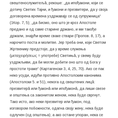
свештенослужитељâ, рекоше: „да ипођакони, који се
дотичу Светих Тајни, и ђакони и презвитери, да у своја
договорена времена уздржавају се од супружница“
(1Кор. 7, 5); „да бисмо, оно што је кроз Апостоле
предано и од саме старине држано, и ми такође
држали, знајући време сваке ствари (Пропов. 8, 17), а
нарочито поста и молитве. Јер треба они, који Светом
Жртвенику предстоје, да у време служења
(μεταχειρήσεως = употребе) Светињâ, у свему буду
уздржљиви, да би могли добити оно што од Бога у
простоти траже“ (Картагенски 3, 4, 25, 70). Ако се пак
неко усуди, идући противно Апостолским канонима
(Апостолски 5. и 51), некога од свештених лицâ:
презвитерâ или ђаконâ или ипођаконâ, да лиши свезе
и општења са законитом женом, нека буде свргнут.
Тако исто, ако неки презвитер или ђакон, под
изговором побожности, одагна своју жену, нека буде
одлучен (од општења); а ако остане упоран, нека се