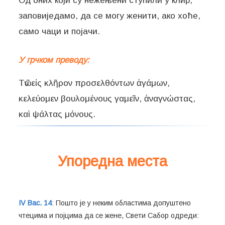
Од оних који су нежењени ступили у клир,
заповиједамо, да се могу женити, ако хоће,
само чаци и појачи.
У грчком преводу:
Τῶν εἰς κλῆρον προσελθόντων ἀγάμων,
κελεύομεν βουλομένους γαμεῖν, ἀναγνώστας,
καὶ ψάλτας μόνους.
Упоредна места
IV Вас. 14
: Пошто је у неким областима допуштено
чтецима и појцима да се жене, Свети Сабор одреди: