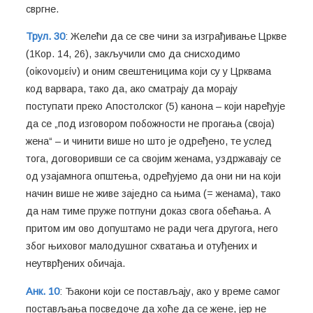
свргне.
Трул. 30
: Желећи да се све чини за изграђивање Цркве
(1Кор. 14, 26), закључили смо да снисходимо
(οἰκονομείν) и оним свештеницима који су у Црквама
код варвара, тако да, ако сматрају да морају
поступати преко Апостолског (5) канона – који наређује
да се „под изговором побожности не прогања (своја)
жена“ – и чинити више но што је одређено, те услед
тога, договоривши се са својим женама, уздржавају се
од узајамнога општења, одређујемо да они ни на који
начин више не живе заједно са њима (= женама), тако
да нам тиме пруже потпуни доказ свога обећања. А
притом им ово допуштамо не ради чега другога, него
због њиховог малодушног схватања и отуђених и
неутврђених обичаја.
Анк. 10
: Ђакони који се постављају, ако у време самог
постављања посведоче да хоће да се жене, јер не