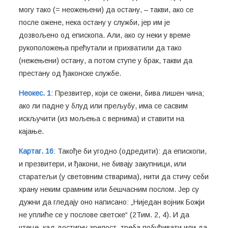
могу тако (= неожењени) да остану, – такви, ако се
после ожене, нека остану у служби, јер им је
дозвољено од епископа. Али, ако су неки у време
рукоположења прећутали и прихватили да тако
(нежењени) остану, а потом ступе у брак, такви да
престану од ђаконске службе.
Неокес. 1
: Презвитер, који се ожени, бива лишен чина;
ако ли падне у блуд или прељубу, има се сасвим
искључити (из мољења с вернима) и ставити на
кајање.
Картаг. 16
: Такође би угодно (одредити): да епископи,
и презвитери, и ђакони, не бивају закупници, или
старатељи (у световним стварима), нити да стичу себи
храну неким срамним или бешчасним послом. Јер су
дужни да гледају оно написано: „Ниједан војник Божји
не уплиће се у послове светске“ (2Тим. 2, 4). И да
чтеце, кад достигну зрелост, треба побуђивати или да