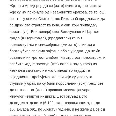
Жртва и Архијереј, да се (зато) очисте од нечистота
које су им прионуле од незаконитих бракова. Уз то још,
пошто су они из Свете Цркве Римљанâ предлагали да
се држи сва строгост канона, а ови, који припадају
престолу (= Епископији) овог Богочуваног и Царског
града (= Цариграда), (предлагали) канон
човекољубља и снисхођења, (ми зато) очински и
богољубиво спајамо заједно обоје у једно, да не би
оставили ни кротост слабом, ни строгост преоштром, и
особито кад је преступ (πτώματος = пад у грех) из
незнања захватио не мало мноштво људи, те
заједнички одређујемо: да они који су два пута
ступили у брак, па су били поробљени (том) греху све
до петнаестог (дана) прошлог месеца јануара,
минулог четвртог индикта, шест хиљада сто
деведесет девете (6.199. од стварања света, тј. до
15. јануара 691. по Христу) године, и не желе да се од
истога отрезне, да (такви) подлегну канонском