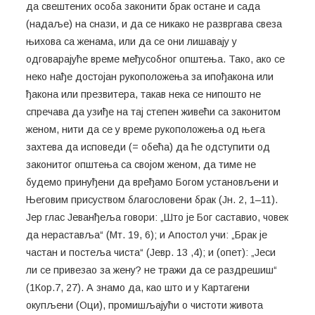
да свештених особа законити брак остане и сада
(надаље) на снази, и да се никако не развргава свеза
њихова са женама, или да се они лишавају у
одговарајуће време међусобног општења. Тако, ако се
неко нађе достојан рукоположења за ипођакона или
ђакона или презвитера, такав нека се нипошто не
спречава да узиђе на тај степен живећи са законитом
женом, нити да се у време рукоположења од њега
захтева да исповеди (= обећа) да ће одступити од
законитог општења са својом женом, да тиме не
будемо принуђени да вређамо Богом установљени и
Његовим присуством благословени брак (Јн. 2, 1–11).
Јер глас Јеванђеља говори: „Што је Бог саставио, човек
да нераставља“ (Мт. 19, 6); и Апостол учи: „Брак је
частан и постеља чиста“ (Јевр. 13 ,4); и (опет): „Јеси
ли се привезао за жену? не тражи да се раздрешиш“
(1Кор.7, 27). А знамо да, као што и у Картагени
окупљени (Оци), промишљајући о чистоти живота