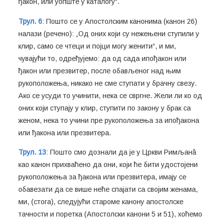
ђакон, или уопште у каталогу“.
Трул. 6
: Пошто се у Апостолским канонима (канон 26)
налази (речено): „Од оних који су нежењени ступили у
клир, само се чтеци и појци могу женити“, и ми,
чувајући то, одређујемо: да од сада ипођакон или
ђакон или презвитер, после обављеног над њим
рукоположења, никако не сме ступати у брачну свезу.
Ако се усуди то учинити, нека се свргне. Жели ли ко од
оних који ступају у клир, ступити по закону у брак са
женом, нека то учини пре рукоположења за ипођакона
или ђакона или презвитера.
Трул. 13
: Пошто смо дознали да је у Цркви Римљанâ
као канон прихваћено да они, који ће бити удостојени
рукоположења за ђакона или презвитера, имају се
обавезати да се више неће спајати са својим женама,
ми, (стога), следујући староме канону апостолске
тачности и поретка (Апостолски канони 5 и 51), хоћемо