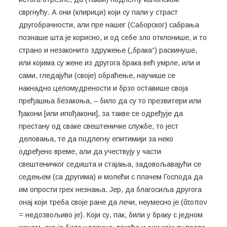
свргнућу. А они (клирици) који су пали у страст
другобрачности, али пре нашег (Саборског) сабрања
познаше шта је корисно, и од себе зло отклонише, и то
страно и незаконито здружење („брака“) раскинуше,
или којима су жене из другога брака већ умрле, или и
сами, гледајући (своје) обраћење, научише се
накнадно целомудрености и брзо оставише своја
пређашња безакоња, – било да су то презвитери или
ђакони [или ипођакони], за такве се одређује да
престану од сваке свештеничке службе, то јест
деловања, те да подлегну епитимији за неко
одређено време, али да учествују у части
свештеничког седишта и стајања, задовољавајући се
седењем (са другима) и молећи с плачем Господа да
им опрости грех незнања. Јер, да благосиља другога
онај који треба своје ране да лечи, неумесно је (ἄτoπoν
= недозвољиво је). Који су, пак, били у браку с једном