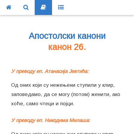
Апостолски канони
канон 26.
У преводу еп. Атанасија Јевтића:
Од оних који су нежењени ступили у клир,
заповедамо, да се могу (потом) женити, ако
хоће, само чтеци и појци.
У преводу еп. Никодима Милаша: