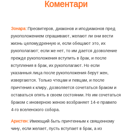
Коментари
Зонара:
Пресвитеров, диаконов и иподиаконов пред
рукоположением спрашивают, желают ли они вести
жизнь целомудренную и, если обещают это, их
рукополагают; если же нет, то им дается дозволение
прежде рукоположения вступить в брак, и после
вступления в брак, их рукополагают. Но если
указанныя лица после рукоположения берут жен,
извергаются. Только чтецам и певцам, и после
причтения к клиру, дозволяется сочетаться браком и
оставаться опять в своем состоянии. Но им сочетаться
браком с иноверною женою возбраняет 14-е правило
4-го вселенского собора.
Аристен:
Имеющий быть причтенным к священному
чину, если желает, пусть вступает в брак, а из