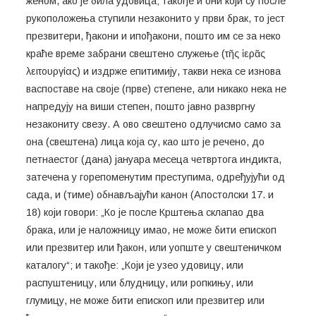
женом, ако је била удовица; такође и они који су после
рукоположења ступили незаконито у први брак, то јест
презвитери, ђакони и ипођакони, пошто им се за неко
краће време забрани свештено служење (τῆς ἱερᾶς
λειτουργίας) и издрже епитимију, такви нека се изнова
васпоставе на своје (прве) степене, али никако нека не
напредују на виши степен, пошто јавно развргну
незакониту свезу. А ово свештено одлучисмо само за
она (свештена) лица која су, као што је речено, до
петнаестог (дана) јануара месеца четвртога индикта,
затечена у горепоменутим преступима, одређујући од
сада, и (тиме) обнављајући канон (Апостолски 17. и
18) који говори: „Ко је после Крштења склапао два
брака, или је наложницу имао, не може бити епископ
или презвитер или ђакон, или уопште у свештеничком
каталогу“; и такође: „Који је узео удовицу, или
распуштеницу, или блудницу, или ропкињу, или
глумицу, не може бити епископ или презвитер или