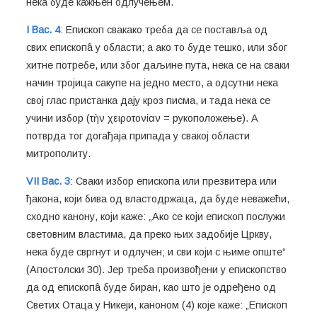
нека буде кажњен одлучењем.
I Вас. 4
: Епископ свакако треба да се поставља од
свих епископâ у области; а ако то буде тешко, или због
хитне потребе, или због даљине пута, нека се на сваки
начин тројица сакупе на једно место, а одсутни нека
свој глас пристанка дају кроз писма, и тада нека се
учини избор (τὴν χειροτονίαν = рукоположење). А
потврда тог догађаја припада у свакој области
митрополиту.
VII Вас. 3
: Сваки избор епископа или презвитера или
ђакона, који бива од властодржаца, да буде неважећи,
сходно канону, који каже: „Ако се који епископ послужи
световним властима, да преко њих задобије Цркву,
нека буде свргнут и одлучен; и сви који с њиме опште“
(Апостолски 30). Јер треба произвођени у епископство
да од епископâ буде биран, као што је одређено од
Светих Отаца у Никеји, каноном (4) које каже: „Епископ