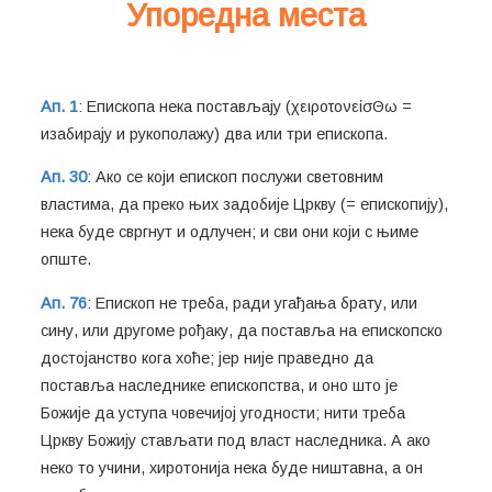
Упоредна места
Ап. 1
: Епископа нека постављају (χειροτονείσΘω =
изабирају и рукополажу) два или три епископа.
Ап. 30
: Ако се који епископ послужи световним
властима, да преко њих задобије Цркву (= епископију),
нека буде свргнут и одлучен; и сви они који с њиме
опште.
Ап. 76
: Епископ не треба, ради угађања брату, или
сину, или другоме рођаку, да поставља на епископско
достојанство кога хоће; јер није праведно да
поставља наследнике епископства, и оно што је
Божије да уступа човечијој угодности; нити треба
Цркву Божију стављати под власт наследника. А ако
неко то учини, хиротонија нека буде ништавна, а он