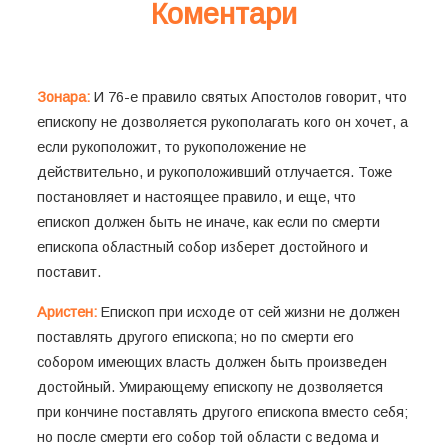
Коментари
Зонара:
И 76-е правило святых Апостолов говорит, что
епископу не дозволяется рукополагать кого он хочет, а
если рукоположит, то рукоположение не
действительно, и рукоположивший отлучается. Тоже
постановляет и настоящее правило, и еще, что
епископ должен быть не иначе, как если по смерти
епископа областный собор изберет достойного и
поставит.
Аристен:
Епископ при исходе от сей жизни не должен
поставлять другого епископа; но по смерти его
собором имеющих власть должен быть произведен
достойный. Умирающему епископу не дозволяется
при кончине поставлять другого епископа вместо себя;
но после смерти его собор той области с ведома и