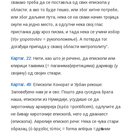
свакако треба да се поставља од свих епископа у
области; а ако то буде тешко, или због хитне потребе,
или због даљине пута, нека се на сваки начин тројица
окупе на једно место, а одсутни нека свој глас
пристанка дају кроз писма, и тада нека се учини избор
(τὴν χειροτονίαν = рукоположење). А потврда тог
догађаја припада у свакој области митрополиту“.
Картаг. 22
: Нити, као што је речено, да епископи или
клирици таквима (= паганима/јеретицима) даривају (у
својину) од својих ствари.
Картаг. 49
: Епископи Хонорат и Урбан рекоше:
Заповеђено нам је и ово: Пошто два суседна брата
наша, епископи из Нумидије, усудише се да
хиротонишу архијереја (ἱερέα =pontificem), одлучите да
не бивају хиротоније епископâ, него од дванаест
(епископа). Аврелије епископ рече: Нека се чува стари
образац (ὁ ἀρχαῖος τύπος = forma antiqua =дрѣвнии