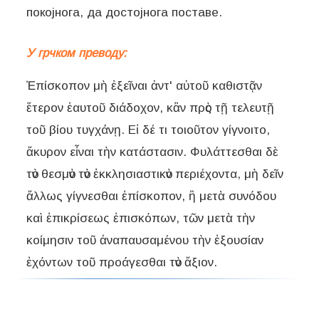
покојнога, да достојнога поставе.
У грчком преводу:
Ἐπίσκοπον μὴ ἐξεῖναι ἀντ' αὐτοῦ καθιστᾷν
ἕτερον ἑαυτοῦ διάδοχον, κἂν πρὸς τῇ τελευτῇ
τοῦ βίου τυγχάνῃ. Εἰ δέ τι τοιοῦτον γίγνοιτο,
ἄκυρον εἶναι τὴν κατάστασιν. Φυλάττεσθαι δὲ
τὸν θεσμὸν τὸν ἐκκλησιαστικὸν περιέχοντα, μὴ δεῖν
ἄλλως γίγνεσθαι ἐπίσκοπον, ἢ μετὰ συνόδου
καὶ ἐπικρίσεως ἐπισκόπων, τῶν μετὰ τὴν
κοίμησιν τοῦ ἀναπαυσαμένου τὴν ἐξουσίαν