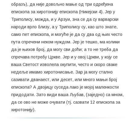
образъ), да није довољно мање од три одређена
епископа за хиротонију епископа (Никејски 4). Јер у
Триполису, можда, и у Арзуи, зна се да су варварски
народи врло близу, а у Триполису су, као што знате,
само пет епископа, и могуће је да су два од њих често
пута спречени неком нуждом. Јер је тешко, ма колики
да је њихов број, да могу сви доћи; а то не треба да
спречава потребу Цркве. Јер и у овој Цркви, у коју се
ваша Светост изволела окупити, често и скоро сваке
недеље имамо хиротонисање. Зар ја могу стално
сазивати дванаест, или десет, или много мањи број
епископа? А двојицу суседа лако је мојој маленкости
придодати. Зато види ваша Љубав, (заједно) са мном,
да се ово не може очувати (тј. сазвати 12 епископа за
хиротонију).