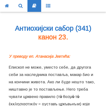
Антиохијски сабор (341)
канон 23.
У преводу еп. Атанасија Јевтића:
Епископ не може, уместо себе, да другога
себи за наследника поставља, макар био и
на кончини живота. Ако ли буде нешто тако,
ништавно је то постављење. Него треба
чувати црквено правило (τὸν θεσμὸν τὸν
ἐκκλησιαστικόν = оуставъ цркъвьнъıи) које