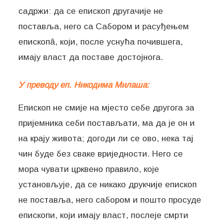
садржи: да се епископ другачије не
поставља, него са Сабором и расуђењем
епископâ, који, после уснућа почившега,
имају власт да поставе достојнога.
У преводу еп. Никодима Милаша:
Епископ не смије на мјесто себе другога за
пријемника себи постављати, ма да је он и
на крају живота; догоди ли се ово, нека тај
чин буде без сваке вриједности. Него се
мора чувати црквено правило, које
установљује, да се никако друкчије епископ
не поставља, него сабором и пошто просуде
епископи, који имају власт, послеје смрти