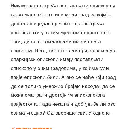
Никако пак не треба постављати епископа у
какво мало мјесто или мали град за који је
довољан и један презвитер; а не треба
постављати у таким мјестима епископа с
тога, да се не омаловажи име и власт
епископа. Него, као што сам прије споменуо,
епархијски епископи имају постављати
епископе у оним градовима, у којима су и
прије епископи били. А ако се нађе који град,
да се толико умножио бројем народа, да се
може сматрати достојним епископскога
пријестола, тада нека га и добије. Је ли ово
свима угодно? Одговорише сви: Угодно је.