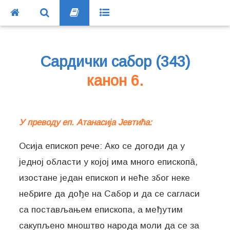
Сардички сабор (343)
канон 6.
У преводу еп. Атанасија Јевтића:
Осија епископ рече: Ако се догоди да у
једној области у којој има много епископâ,
изостане један епископ и неће због неке
небриге да дође на Сабор и да се сагласи
са постављањем епископа, а међутим
сакупљено мноштво народа моли да се за