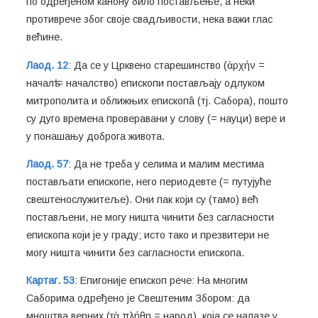
по одређеном канону било постављење, а неки
противрече због своје свадљивости, нека важи глас
већине.
Лаод. 12
: Да се у Црквено старешинство (ἀρχήν =
началѣ = началство) епископи постављају одлуком
митрополита и оближњих епископâ (тј. Сабора), пошто
су дуго времена проверавани у слову (= науци) вере и
у понашању доброга живота.
Лаод. 57
: Да не треба у селима и малим местима
постављати епископе, него периодевте (= путујуће
свештенослужитеље). Они пак који су (тамо) већ
постављени, не могу ништа чинити без сагласности
епископа који је у граду; исто тако и презвитери не
могу ништа чинити без сагласности епископа.
Картаг. 53
: Епигоније епископ рече: На многим
Саборима одређено је Свештеним Збором: да
мноштва верних (τὰ πλήθη = народ), која се налазе у