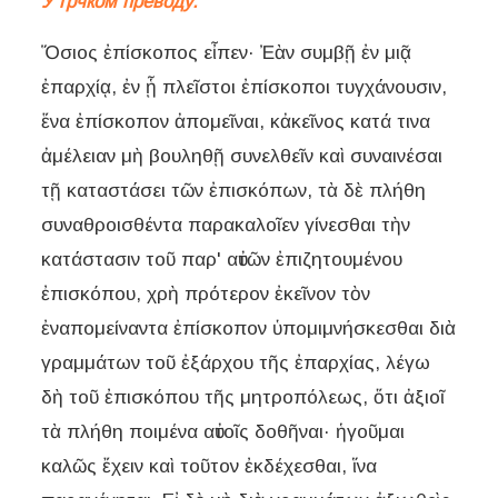
У грчком преводу:
Ὅσιος ἐπίσκοπος εἶπεν· Ἐὰν συμβῇ ἐν μιᾷ
ἐπαρχίᾳ, ἐν ᾗ πλεῖστοι ἐπίσκοποι τυγχάνουσιν,
ἕνα ἐπίσκοπον ἀπομεῖναι, κἀκεῖνος κατά τινα
ἀμέλειαν μὴ βουληθῇ συνελθεῖν καὶ συναινέσαι
τῇ καταστάσει τῶν ἐπισκόπων, τὰ δὲ πλήθη
συναθροισθέντα παρακαλοῖεν γίνεσθαι τὴν
κατάστασιν τοῦ παρ' αὐτῶν ἐπιζητουμένου
ἐπισκόπου, χρὴ πρότερον ἐκεῖνον τὸν
ἐναπομείναντα ἐπίσκοπον ὑπομιμνήσκεσθαι διὰ
γραμμάτων τοῦ ἐξάρχου τῆς ἐπαρχίας, λέγω
δὴ τοῦ ἐπισκόπου τῆς μητροπόλεως, ὅτι ἀξιοῖ
τὰ πλήθη ποιμένα αὐτοῖς δοθῆναι· ἡγοῦμαι
καλῶς ἔχειν καὶ τοῦτον ἐκδέχεσθαι, ἵνα