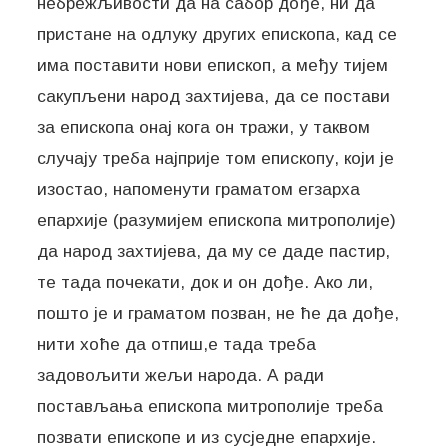
небрежљивости да на сабор дође, ни да
пристане на одлуку других епископа, кад се
има поставити нови епископ, а међу тијем
сакупљени народ захтијева, да се постави
за епископа онај кога он тражи, у таквом
случају треба најприје том епископу, који је
изостао, напоменути граматом егзарха
епархије (разумијем епископа митрополије)
да народ захтијева, да му се даде пастир,
те тада почекати, док и он дође. Ако ли,
пошто је и граматом позван, не ће да дође,
нити хоће да отпиш,е тада треба
задовољити жељи народа. А ради
постављања епископа митрополије треба
позвати епископе и из сусједне епархије.