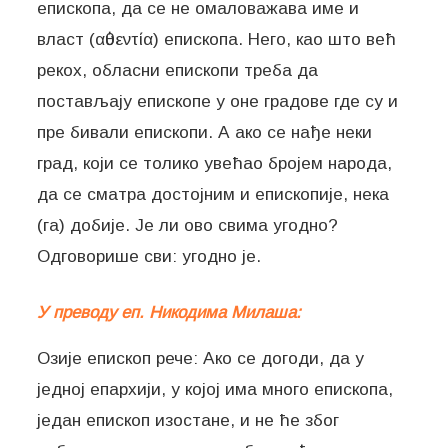
епископа, да се не омаловажава име и
власт (αὐθεντία) епископа. Него, као што већ
рекох, обласни епископи треба да
постављају епископе у оне градове где су и
пре бивали епископи. А ако се нађе неки
град, који се толико увећао бројем народа,
да се сматра достојним и епископије, нека
(га) добије. Је ли ово свима угодно?
Одговорише сви: угодно је.
У преводу еп. Никодима Милаша:
Озије епископ рече: Ако се догоди, да у
једној епархији, у којој има много епископа,
један епископ изостане, и не ће због