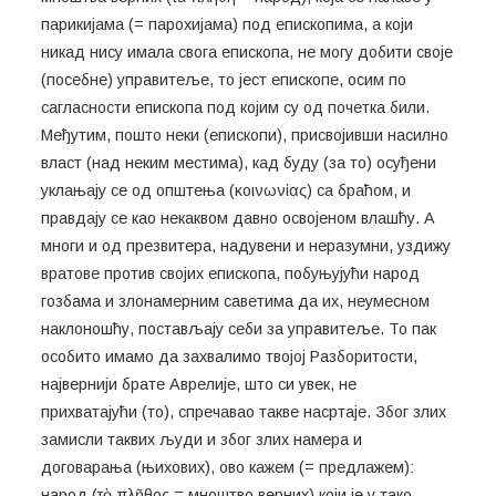
парикијама (= парохијама) под епископима, а који
никад нису имала свога епископа, не могу добити своје
(посебне) управитеље, то јест епископе, осим по
сагласности епископа под којим су од почетка били.
Међутим, пошто неки (епископи), присвојивши насилно
власт (над неким местима), кад буду (за то) осуђени
уклањају се од општења (κοινωνίας) са браћом, и
правдају се као некаквом давно освојеном влашћу. А
многи и од презвитера, надувени и неразумни, уздижу
вратове против својих епископа, побуњујући народ
гозбама и злонамерним саветима да их, неумесном
наклоношћу, постављају себи за управитеље. То пак
особито имамо да захвалимо твојој Разборитости,
највернији брате Аврелије, што си увек, не
прихватајући (то), спречавао такве насртаје. Због злих
замисли таквих људи и због злих намера и
договарања (њихових), ово кажем (= предлажем):
народ (τὸ πλῆθoς = мноштво верних),који је у тако