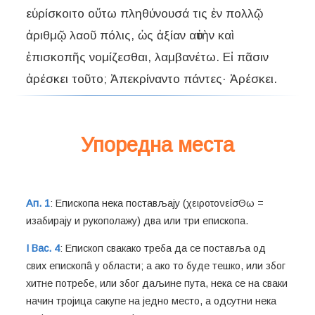
εὑρίσκοιτο οὕτω πληθύνουσά τις ἐν πολλῷ
ἀριθμῷ λαοῦ πόλις, ὡς ἀξίαν αὐτὴν καὶ
ἐπισκοπῆς νομίζεσθαι, λαμβανέτω. Εἰ πᾶσιν
Упоредна места
Ап. 1
: Епископа нека постављају (χειροτονείσΘω =
изабирају и рукополажу) два или три епископа.
I Вас. 4
: Епископ свакако треба да се поставља од
свих епископâ у области; а ако то буде тешко, или због
хитне потребе, или због даљине пута, нека се на сваки
начин тројица сакупе на једно место, а одсутни нека