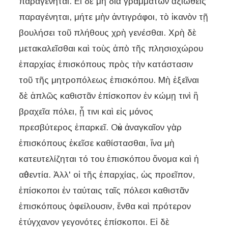
παραγένηται. Εἰ δὲ μὴ διὰ γραμμάτων ἀξιωθεὶς
παραγένηται, μήτε μὴν ἀντιγράφοι, τὸ ἱκανὸν τῇ
βουλήσει τοῦ πλήθους χρὴ γενέσθαι. Χρὴ δὲ
μετακαλεῖσθαι καὶ τοὺς ἀπὸ τῆς πλησιοχώρου
ἐπαρχίας ἐπισκόπους πρὸς τὴν κατάστασιν
τοῦ τῆς μητροπόλεως ἐπισκόπου. Μὴ ἐξεῖναι
δὲ ἁπλῶς καθιστᾶν ἐπίσκοπον ἐν κώμῃ τινὶ ἢ
βραχεῖα πόλει, ᾗ τινι καὶ εἰς μόνος
πρεσβύτερος ἐπαρκεῖ. Οὐκ ἀναγκαῖον γὰρ
ἐπισκόπους ἐκεῖσε καθίστασθαι, ἵνα μὴ
κατευτελίζηται τό του ἐπισκόπου ὄνομα καὶ ἡ
αὐθεντία. Ἀλλ' οἱ τῆς ἐπαρχίας, ὡς προεῖπον,
ἐπίσκοποι ἐν ταύταις ταῖς πόλεσι καθιστᾶν
ἐπισκόπους ὀφείλουσιν, ἔνθα καὶ πρότερον
ἐτύγχανον γεγονότες ἐπίσκοποι. Εἰ δὲ