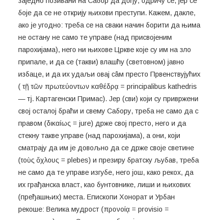
заједно позивани на Сабор да дођу, одричу се, јер се
боје да се не открију њихови преступи. Кажем, дакле,
ако је угодно: треба се на сваки начин борити да њима
не остану не само те управе (над присвојеним
парохијама), него ни њихове Цркве које су им на зло
припале, и да се (такви) влашћу (световном) јавно
избаце, и да их удаљи овај сâм престо Првенствујућих
( τῇ τῶν πρωτεύοντων καθέδρᾳ = principalibus kathedris
— тј. Картагенски Примас). Јер (сви) који су привржени
свој осталој браћи и свему Сабору, треба не само да с
правом (δικαίως = jure) држе свој престо, него и да
стекну такве управе (над парохијама), а они, који
сматрају да им је довољно да се држе своје светине
(τοὺς ὄχλους = plebes) и презиру братску љубав, треба
не само да те управе изгубе, него још, како рекох, да
их грађанска власт, као бунтовнике, лиши и њихових
(пређашњих) места. Епископи Хонорат и Урбан
рекоше: Велика мудрост (προνοίᾳ = provisio =