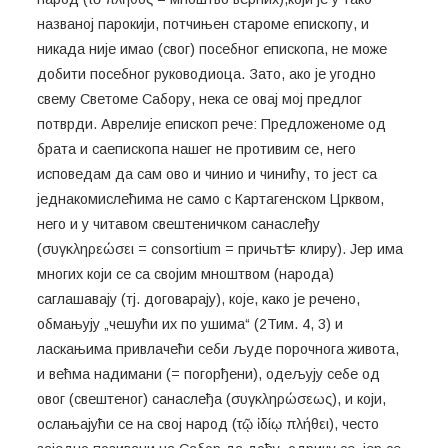
названој парокији, потчињен староме епископу, и
никада није имао (свог) посебног епископа, не може
добити посебног руководиоца. Зато, ако је угодно
свему Светоме Сабору, нека се овај мој предлог
потврди. Аврелије епископ рече: Предложеноме од
брата и саепископа нашег не противим се, него
исповедам да сам ово и чинио и чинићу, то јест са
једнакомислећима не само с Картагенском Црквом,
него и у читавом свештеничком санаслеђу
(συγκληρεώσει = consortium = причьтѣ = клиру). Јер има
многих који се са својим мноштвом (народа)
саглашавају (тј. договарају), које, како је речено,
обмањују „чешући их по ушима“ (2Тим. 4, 3) и
ласкањима привлачећи себи људе порочнога живота,
и већма надимани (= погорђени), одељују себе од
овог (свештеног) санаслеђа (συγκληρώσεως), и који,
ослањајући се на свој народ (τῷ ἰδίῳ πλήθει), често