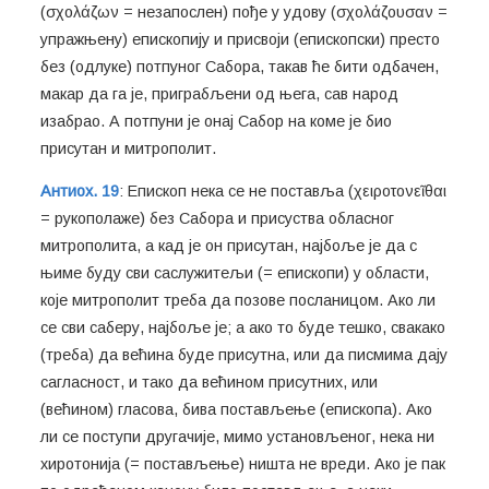
(σχολάζων = незапослен) пође у удову (σχολάζουσαν =
упражњену) епископију и присвоји (епископски) престо
без (одлуке) потпуног Сабора, такав ће бити одбачен,
макар да га је, приграбљени од њега, сав народ
изабрао. А потпуни је онај Сабор на коме је био
присутан и митрополит.
Антиох. 19
: Епископ нека се не поставља (χειροτονεῖθαι
= рукополаже) без Сабора и присуства обласног
митрополита, а кад је он присутан, најбоље је да с
њиме буду сви саслужитељи (= епископи) у области,
које митрополит треба да позове посланицом. Ако ли
се сви саберу, најбоље је; а ако то буде тешко, свакако
(треба) да већина буде присутна, или да писмима дају
сагласност, и тако да већином присутних, или
(већином) гласова, бива постављење (епископа). Ако
ли се поступи другачије, мимо установљеног, нека ни
хиротонија (= постављење) ништа не вреди. Ако је пак