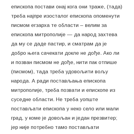
епископа постави онај кога они траже, (тада)
треба најпре изосталог епископа опоменути
писмом егзарха те области – велим за
епископа митрополије — да народ захтева
да му се даде пастир, и сматрам да је
добро њега сачекати докле не дође. Ако ли
и позван писмом не дође, нити пак отпише
(писмом), тада треба удовољити вољу
народа. А ради постављања епископа
митрополије, треба позвати и епископе из
суседне области. Не треба уопште
постављати епископа у неко село или мали
град, у коме је довољан и један презвитер;
јер није потребно тамо постављати