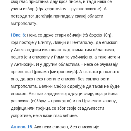
свој глас пристанка дају кроз писма, и тада нека се
учини избор (τὴν χειροτονίαν = рукоположење). А
потврда тог догађаја припада у свакој области
митрополиту.
I Вас. 6
: Нека се држе стари обичаји (τὰ ἀρχαῖα ἔθη),
који постоје у Египту, Ливији и Пентапољу, да епископ
у Александрији има власт над свима тим областима,
пошто је и епископу у Риму то уобичајено, а тако исто и
у Антиохији. И у другим областима – нека се очувавају
првенства Црквама [митрополијâ]. А свакако је познато
оно, да ако неко постане епископ без сагласности
митрополита, Велики Сабор одређује да такав не буде
епископ. Ако пак заједничкој одлуци свију, која је била
разложна (εὐλόγῳ = праведна) и по Црквеном канону,
двојица или тројица се због своје свадљивости
успротиве, нека важи глас већине.
Антиох. 16
: Ако неки епископ, без епископије