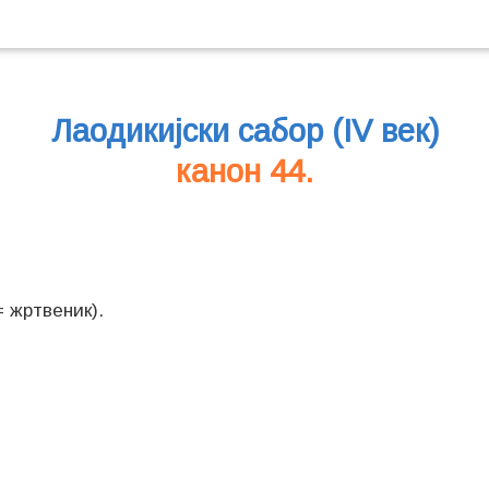
Лаодикијски сабор (IV век)
канон 44.
 жртвеник).