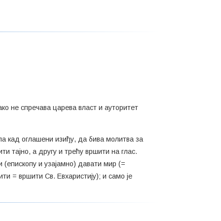
ако не спречава царева власт и ауторитет
 па кад оглашени изиђу, да бива молитва за
ити тајно, а другу и трећу вршити на глас.
 (епископу и узајамно) давати мир (=
и = вршити Св. Евхаристију); и само је