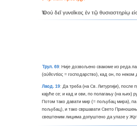
Трул. 69
: Није дозвољено свакоме из реда лаи
(αὐθεντίας = господарство), кад он, по нек
Лаод. 19
: Да треба (на Св. Литургији), посл
кајуће се; и кад и ови, по полагању (на њих) р
Потом тако давати мир (= пољубац мира), па
пољубац), и тако свршавати Свето Приношење 
свештеним лицима допуштено да улазе у Жртв