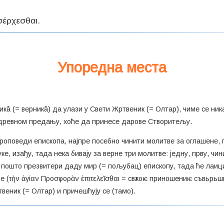
Упоредна места
кâ (= верникâ) да улази у Свети Жртвеник (= Олтар), чиме се ник
ом древном предању, хоће да принесе дарове Створитељу.
е проповеди епископа, најпре посебно чинити молитве за оглашене,
уке, изађу, тада нека бивају за верне три молитве: једну, прву, чин
 пошто презвитери даду мир (= пољубац) епископу, тада ће лаици
(τὴν ἁγίαν Προσφορὰν ἐπιτελεῖσθαι = свѧтоѥ приношениѥ съвьрьшит
еник (= Олтар) и причешћују се (тамо).