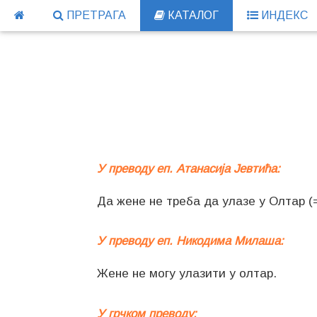
ПРЕТРАГА
КАТАЛОГ
ИНДЕКС
У преводу еп. Атанасија Јевтића:
Да жене не треба да улазе у Олтар (=
У преводу еп. Никодима Милаша:
Жене не могу улазити у олтар.
У грчком преводу: