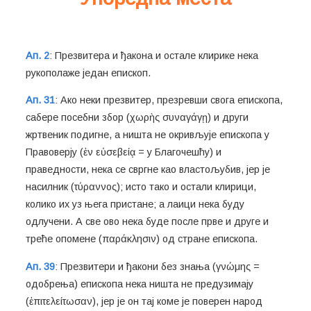
Ап. 2
: Презвитера и ђакона и остале клирике нека
рукополаже један епископ.
Ап. 31
: Ако неки презвитер, презревши свога епископа,
сабере посебни збор (χωρὴς συναγάγῃ) и други
жртвеник подигне, а ништа не окривљује епископа у
Правоверју (ἐν εὐσεβείᾳ = у Благочешћу) и
праведности, нека се свргне као властољубив, јер је
насилник (τύραννος); исто тако и остали клирици,
колико их уз њега пристане; а лаици нека буду
одлучени. А све ово нека буде после прве и друге и
треће опомене (παράκλησιν) од стране епископа.
Ап. 39
: Презвитери и ђакони без знања (γνώμης =
одобрења) епископа нека ништа не предузимају
(ἐπιτελείτωσαν), јер је он тај коме је поверен народ