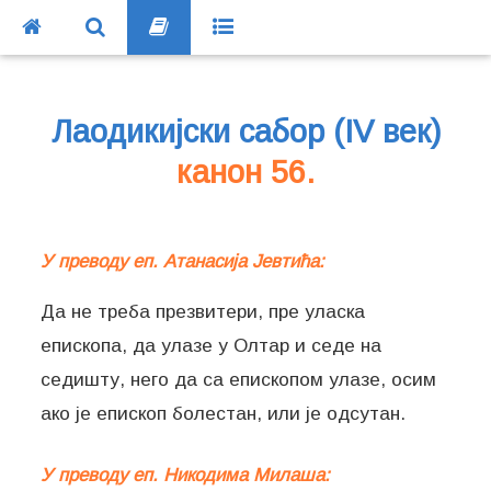
Лаодикијски сабор (IV век)
канон 56.
У преводу еп. Атанасија Јевтића:
Да не треба презвитери, пре уласка
епископа, да улазе у Олтар и седе на
седишту, него да са епископом улазе, осим
ако је епископ болестан, или је одсутан.
У преводу еп. Никодима Милаша: