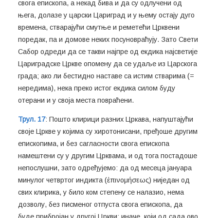
свога епископа, а некад бива и да су одлучени од
њега, долазе у царски Цариград и у њему остају дуго
времена, стварајући смутње и реметећи Црквени
поредак, па и домове неких посуновраћују. Зато Свети
Сабор одреди да се такви најпре од екдика најсветије
Цариградске Цркве опомену да се удаље из Царскога
града; ако ли бестидно наставе са истим стварима (=
нередима), нека преко истог екдика силом буду
отерани и у своја места повраћени.
Трул. 17
: Пошто клирици разних Цркава, напуштајући
своје Цркве у којима су хиротонисани, пређоше другим
епископима, и без сагласности свога епископа
намештени су у другим Црквама, и од тога постадоше
непослушни, зато одређујемо: да од месеца јануара
минулог четвртог индикта (ἐπινομήσεως) ниједан од
свих клирика, у било ком степену се налазио, нема
дозволу, без писменог отпуста свога епископа, да
буде прибројан у другој Цркви; иначе, који од сада ово