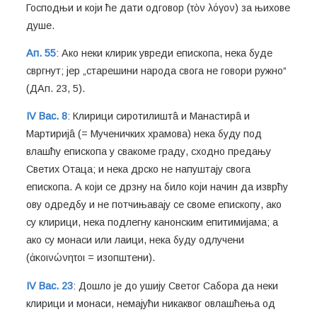
Господњи и који ће дати одговор (τὸν λόγον) за њихове
душе.
Ап. 55
: Ако неки клирик увреди епископа, нека буде
свргнут; јер „старешини народа свога не говори ружно“
(ДАп. 23, 5).
IV Вас. 8
: Клирици сиротилиштâ и Манастирâ и
Мартиријâ (= Мученичких храмова) нека буду под
влашћу епископа у свакоме граду, сходно предању
Светих Отаца; и нека дрско не напуштају свога
епископа. А који се дрзну на било који начин да изврћу
ову одредбу и не потчињавају се своме епископу, ако
су клирици, нека подлегну канонским епитимијама; а
ако су монаси или лаици, нека буду одлучени
(ἀκοινώνητοι = изопштени).
IV Вас. 23
: Дошло је до ушију Светог Сабора да неки
клирици и монаси, немајући никаквог овлашћења од