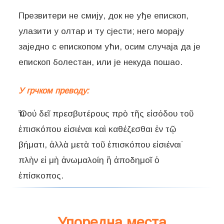
Презвитери не смију, док не уђе епископ,
улазити у олтар и ту сјести; него морају
заједно с епископом ући, осим случаја да је
епископ болестан, или је некуда пошао.
У грчком преводу:
Ὅτι οὐ δεῖ πρεσβυτέρους πρὸ τῆς εἰσόδου τοῦ
ἐπισκόπου εἰσιέναι καὶ καθέζεσθαι ἐν τῷ
βήματι, ἀλλὰ μετὰ τοῦ ἐπισκόπου εἰσιέναι˙
πλὴν εἰ μὴ ἀνωμαλοίη ἢ ἀποδημοῖ ὁ
Упоредна места