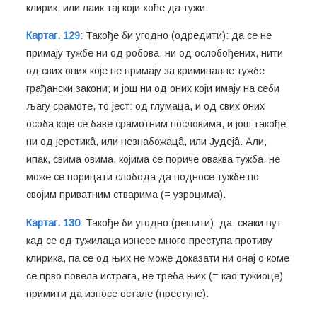
клирик, или лаик тај који хоће да тужи.
Картаг. 129
: Такође би угодно (одредити): да се не
примају тужбе ни од робова, ни од ослобођених, нити
од свих оних које не примају за криминалне тужбе
грађански закони; и још ни од оних који имају на себи
љагу срамоте, то јест: од глумаца, и од свих оних
особа које се баве срамотним пословима, и још такође
ни од јеретикâ, или незнабожацâ, или Јудејâ. Али,
ипак, свима овима, којима се пориче оваква тужба, не
може се порицати слобода да подносе тужбе по
својим приватним стварима (= узроцима).
Картаг. 130
: Такође би угодно (решити): да, сваки пут
кад се од тужилаца изнесе много преступа противу
клирика, па се од њих не може доказати ни онај о коме
се прво повела истрага, не треба њих (= као тужиоце)
примити да износе остале (преступе).