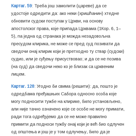
Картаг. 59
: Треба још замолити (цареве) да се
удостоје одредити да: ако неки (хришћанин) хтедне
обновити судски поступак у Цркви, на основу
апостолског права, које припада Црквама (1Кор. 6, 1–
5), па једна од странака је можда незадовољна
пресудом клирика, не може се пред суд позивати да
сведочи онај клирик који је претходно ту ствар (судски)
судио, или је суђењу присуствовао; и да се не позива
(на суд) да сведочи неко ко је близак са црквеним
лицем.
Картаг. 128
: Угодно би свима (решити): да, пошто је
одредбама пређашњих Сабора односно особа које
могу подносити тужбе на клирике, било установљено,
али није тачно означено које се особе не могу примати,
ради тога одређујемо да се не може правилно
примити да подноси тужбу онај који је већ био одлучен
од општења и још је у том одлучењу, било да је