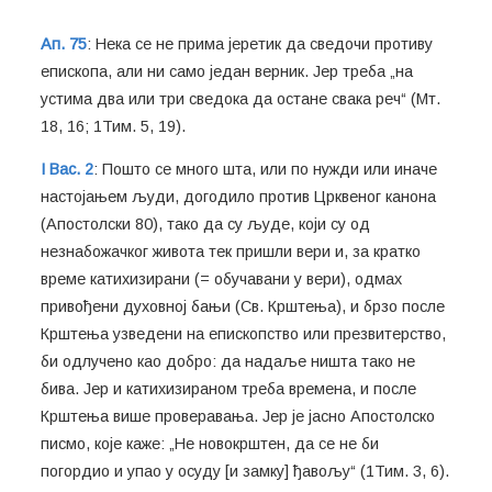
Ап. 75
: Нека се не прима јеретик да сведочи противу
епископа, али ни само један верник. Јер треба „на
устима два или три сведока да остане свака реч“ (Мт.
18, 16; 1Тим. 5, 19).
I Вас. 2
: Пошто се много шта, или по нужди или иначе
настојањем људи, догодило против Црквеног канона
(Апостолски 80), тако да су људе, који су од
незнабожачког живота тек пришли вери и, за кратко
време катихизирани (= обучавани у вери), одмах
привођени духовној бањи (Св. Крштења), и брзо после
Крштења узведени на епископство или презвитерство,
би одлучено као добро: да надаље ништа тако не
бива. Јер и катихизираном треба времена, и после
Крштења више проверавања. Јер је јасно Апостолско
писмо, које каже: „Не новокрштен, да се не би
погордио и упао у осуду [и замку] ђавољу“ (1Тим. 3, 6).