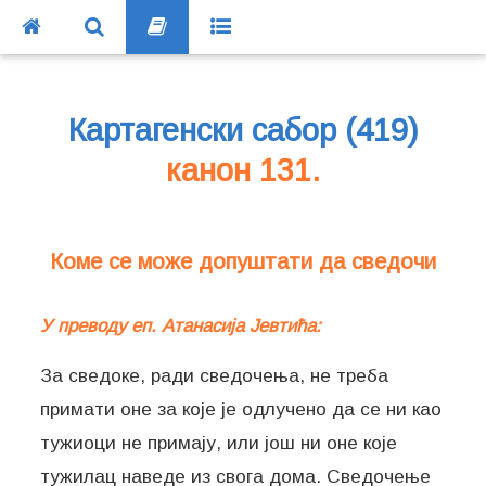
Картагенски сабор (419)
канон 131.
Коме се може допуштати да сведочи
У преводу еп. Атанасија Јевтића:
За сведоке, ради сведочења, не треба
примати оне за које је одлучено да се ни као
тужиоци не примају, или још ни оне које
тужилац наведе из свога дома. Сведочење