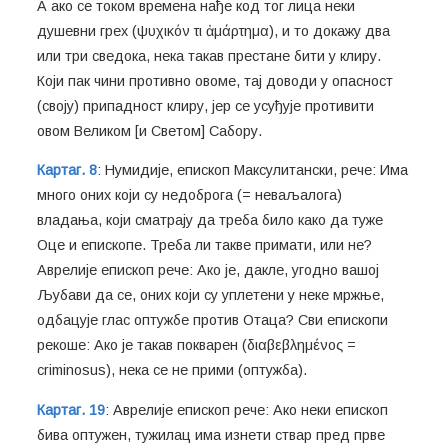
А ако се током времена нађе код тог лица неки
душевни грех (ψυχικόν τι ἀμάρτημα), и то докажу два
или три сведока, нека такав престане бити у клиру.
Који пак чини противно овоме, тај доводи у опасност
(своју) припадност клиру, јер се усуђује противити
овом Великом [и Светом] Сабору.
Картаг. 8
: Нумидије, епископ Максулитански, рече: Има
много оних који су недоброга (= неваљалога)
владања, који сматрају да треба било како да туже
Оце и епископе. Треба ли такве примати, или не?
Аврелије епископ рече: Ако је, дакле, угодно вашој
Љубави да се, оних који су уплетени у неке мржње,
одбацује глас оптужбе против Отаца? Сви епископи
рекоше: Ако је такав покварен (διαβεβλημένος =
criminosus), нека се не прими (оптужба).
Картаг. 19
: Аврелије епископ рече: Ако неки епископ
бива оптужен, тужилац има изнети ствар пред прве