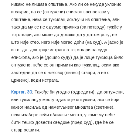
никако не лишава општења. Ако ли се некуда уклонио
и сакрио, па се (оптужени) епископ васпостави у
општење, нека се тужилац искључи из општења, али
тако да му се не одузме прилика (за потврду) тужбе у
тој ствари, ако може да докаже да у датом року, не
што није хтео, него није могао доћи (на суд). А јасно је
и то, да, док траје истрага о тој ствари на суду
епископа, ако је (дошло суду) да је лице тужиоца било
оптужено, неће се он примити као тужилац, осим ако
захтедне да се о његовој (личној) ствари, а не о
црквеној, води истрага.
Картаг. 30
: Такође би угодно (одредити): да оптужени,
или тужилац, у месту одакле је оптужени, ако се боји
каквог насиља од наметљивог мноштва (светине),
нека изабере себи оближње место, у коме му неће
бити тешко довести сведоке (пред суд), где ће се
ствар решити.