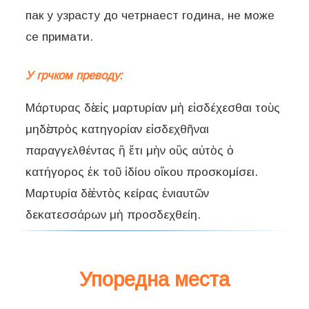
пак у узрасту до четрнаест година, не може
се примати.
У грчком преводу:
Μάρτυρας δὲ εἰς μαρτυρίαν μὴ εἰσδέχεσθαι τοὺς
μηδὲ πρὸς κατηγορίαν εἰσδεχθῆναι
παραγγελθέντας ἢ ἔτι μὴν οὓς αὐτὸς ὁ
κατήγορος ἐκ τοῦ ἰδίου οἴκου προσκομίσει.
Μαρτυρία δὲ ἐντὸς κείρας ἐνιαυτῶν
Упоредна места