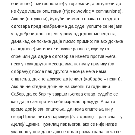
епископе (= митрополите) у тој земљи, а оптужени да
не буде лишен општења (τῆς κοινωνίας = communione).
Ако ли (оптужени), будући писмено позван на суд да
одговара пред изабранима да суде, уопште се не јави
у одређени дан, то јест у року од једног месеца од
дана кад се покаже да је писмо примио; па ако докаже
(= поднесе) истините и нужне разлоге, који су га
спречили да дадне одговор за изнето против њега,
нека у току другог месеца има потпуну прилику (за
одбрану); после пак другога месеца нека нема
општења, док не докаже да је чист (καθαρός = невин).
Ако ли не хтедне доћи ни на свеопшти годишњи
Сабор, да се бар ту заврши његова ствар, судиће се
као да је сам против себе изрекао пресуду. А за то
време док је ван општења, да нема општења ни у
својој Цркви, нити у парикији (ἐν παροικίᾳ = parochia = у
/целој/ Цркви). Тужилац пак његов, ако се није нигде
уклањао у оне дане док се ствар разматрала, нека се