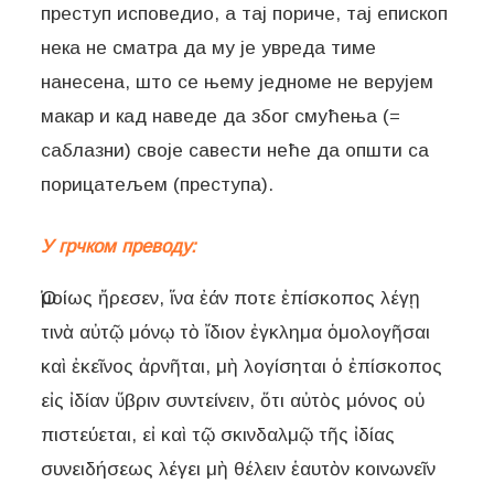
преступ исповедио, а тај пориче, тај епископ
нека не сматра да му је увреда тиме
нанесена, што се њему једноме не верујем
макар и кад наведе да због смућења (=
саблазни) своје савести неће да општи са
порицатељем (преступа).
У грчком преводу:
Ὁμοίως ἤρεσεν, ἵνα ἐάν ποτε ἐπίσκοπος λέγῃ
τινὰ αὐτῷ μόνῳ τὸ ἴδιον ἐγκλημα ὁμολογῆσαι
καὶ ἐκεῖνος ἀρνῆται, μὴ λογίσηται ὁ ἐπίσκοπος
εἰς ἰδίαν ὕβριν συντείνειν, ὅτι αὐτὸς μόνος οὐ
πιστεύεται, εἰ καὶ τῷ σκινδαλμῷ τῆς ἰδίας
συνειδήσεως λέγει μὴ θέλειν ἑαυτὸν κοινωνεῖν