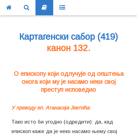
Картагенски сабор (419)
канон 132.
О епископу који одлучује од општења
онога који му је насамо неки свој
преступ исповедио
У преводу еп. Атанасија Јевтића:
Тако исто би угодно (одредити): да, кад
епископ каже да је неко насамо њему свој