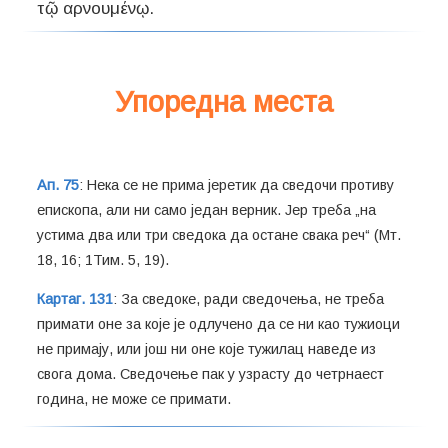
Упоредна места
Ап. 75
: Нека се не прима јеретик да сведочи противу
епископа, али ни само један верник. Јер треба „на
устима два или три сведока да остане свака реч“ (Мт.
18, 16; 1Тим. 5, 19).
Картаг. 131
: За сведоке, ради сведочења, не треба
примати оне за које је одлучено да се ни као тужиоци
не примају, или још ни оне које тужилац наведе из
свога дома. Сведочење пак у узрасту до четрнаест
година, не може се примати.