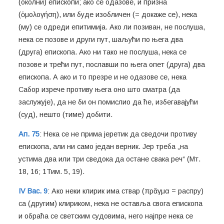
(околни) епископи; ако се одазове, и призна
(ὁμολογήση), или буде изобличен (= докаже се), нека
(му) се одреди епитимија. Ако ли позиван, не послуша,
нека се позове и други пут, шаљући по њега два
(друга) епископа. Ако ни тако не послуша, нека се
позове и трећи пут, пославши по њега опет (друга) два
епископа. А ако и то презре и не одазове се, нека
Сабор изрече противу њега оно што сматра (да
заслужује), да не би он помислио да ће, избегавајући
(суд), нешто (тиме) добити.
Ап. 75
: Нека се не прима јеретик да сведочи противу
епископа, али ни само један верник. Јер треба „на
устима два или три сведока да остане свака реч“ (Мт.
18, 16; 1Тим. 5, 19).
IV Вас. 9
: Ако неки клирик има ствар (πρᾶγμα = распру)
са (другим) клириком, нека не оставља свога епископа
и обраћа се светским судовима, него најпре нека се