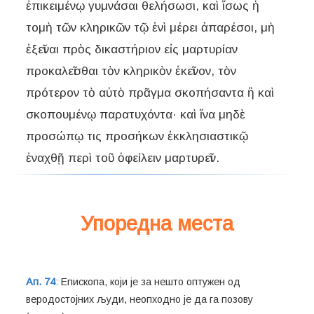
ἐπικειμένῳ γυμνάσαι θελήσωσι, καὶ ἴσως ἡ
τομὴ τῶν κληρικῶν τῷ ἑνὶ μέρει ἀπαρέσοι, μὴ
ἐξεῖναι πρὸς δικαστήριον εἰς μαρτυρίαν
προκαλεῖσθαι τὸν κληρικὸν ἐκεῖνον, τὸν
πρότερον τὸ αὐτὸ πρᾶγμα σκοπήσαντα ἢ καὶ
σκοπουμένῳ παρατυχόντα· καὶ ἵνα μηδὲ
προσώπῳ τις προσήκων ἐκκλησιαστικῷ
Упоредна места
Ап. 74
: Епископа, који је за нешто оптужен од
веродостојних људи, неопходно је да га позову