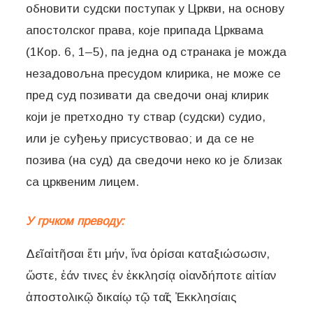
обновити судски поступак у Цркви, на основу
апостолског права, које припада Црквама
(1Кор. 6, 1–5), па једна од странака је можда
незадовољна пресудом клирика, не може се
пред суд позивати да сведочи онај клирик
који је претходно ту ствар (судски) судио,
или је суђењу присуствовао; и да се не
позива (на суд) да сведочи неко ко је близак
са црквеним лицем.
У грчком преводу:
Δεῖ αἰτῆσαι ἔτι μήν, ἵνα ὁρίσαι καταξιώσωσιν,
ὥστε, ἐάν τινες ἐν ἐκκλησίᾳ οἱανδήποτε αἰτίαν
ἀποστολικῷ δικαίῳ τῷ ταῖς Ἐκκλησίαις