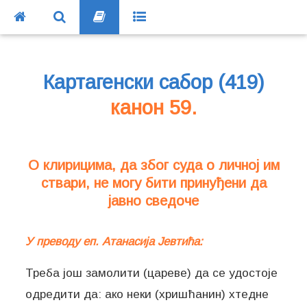
Картагенски сабор (419)
канон 59.
О клирицима, да због суда о личној им
ствари, не могу бити принуђени да
јавно сведоче
У преводу еп. Атанасија Јевтића:
Треба још замолити (цареве) да се удостоје
одредити да: ако неки (хришћанин) хтедне