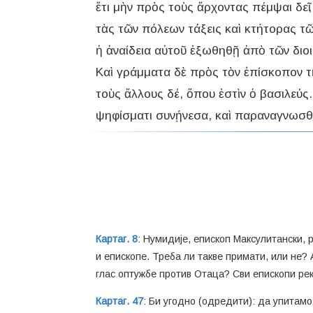
ἔτι μὴν πρὸς τοὺς ἄρχοντας πέμψαι δε
τὰς τῶν πόλεων τάξεις καὶ κτήτορας τῶν
ἡ ἀναίδεια αὐτοῦ ἐξωθηθῇ ἀπὸ τῶν διοι
Καὶ γράμματα δὲ πρὸς τὸν ἐπίσκοπον τ
τοὺς ἄλλους δέ, ὅπου ἐστὶν ὁ βασιλεύ
Картаг. 8
: Нумидије, епископ Максулитански, 
и епископе. Треба ли такве примати, или не? 
глас оптужбе против Отаца? Сви епископи реко
Картаг. 47
: Би угодно (одредити): да упитам