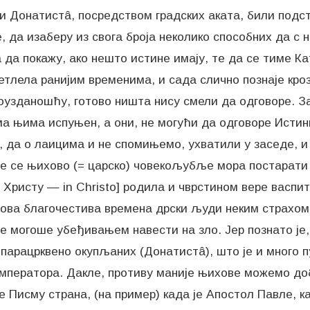
и Донатистâ, посредством градских аката, били подста
, да изаберу из свога броја неколико способних да с
да покажу, ако нешто истине имају, те да се тиме Ка
ветлела ранијим временима, и сада слично познаје кро
оузданошћу, готово ништа нису смели да одговоре. За
 њима испуњен, а они, не могући да одговоре Истини
, да о лаицима и не спомињемо, ухватили у заседе, и 
ле се њихово (= царско) човекољубље мора постарати д
 у Христу — in Christo] родила и чврстином вере васп
ова благочестива времена дрски људи неким страхом 
 могоше убеђивањем навести на зло. Јер познато је, а
парацрквено окупљаних (Донатистâ), што је и много 
императора. Дакле, противу маније њихове можемо до
ме Писму страна, (на пример) када је Апостол Павле, 