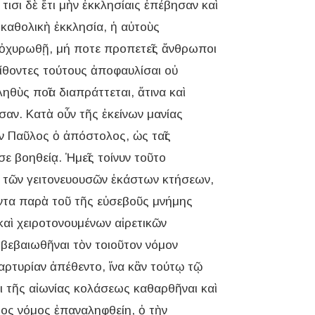
τισι δὲ ἔτι μὴν ἐκκλησίαις ἐπέβησαν καὶ
 καθολικὴ ἐκκλησία, ἡ αὐτοὺς
ᾳ ὀχυρωθῇ, μή ποτε προπετεῖς ἄνθρωποι
ίθοντες τούτους ἀποφαυλίσαι οὐ
θὺς ποῖα διαπράττεται, ἅτινα καὶ
αν. Κατὰ οὖν τῆς ἐκείνων μανίας
ν Παῦλος ὁ ἀπόστολος, ὡς ταῖς
 βοηθείᾳ. Ἡμεῖς τοίνυν τοῦτο
υς τῶν γειτονευουσῶν ἑκάστων κτήσεων,
έντα παρὰ τοῦ τῆς εὐσεβοῦς μνήμης
καὶ χειροτονουμένων αἱρετικῶν
 βεβαιωθῆναι τὸν τοιοῦτον νόμον
αρτυρίαν ἀπέθεντο, ἵνα κἂν τούτῳ τῷ
ει τῆς αἰωνίας κολάσεως καθαρθῆναι καὶ
ντος νόμος ἐπαναληφθείη, ὀ τὴν