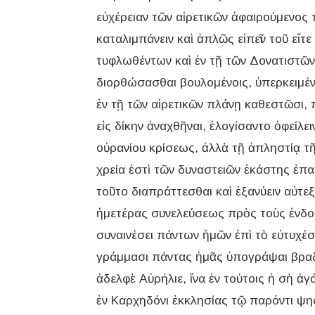
εὐχέρειαν τῶν αἱρετικῶν ἀφαιρούμενος 
καταλιμπάνειν καὶ ἁπλῶς εἰπεῖν τοῦ εἴτε
τυφλωθέντων καὶ ἐν τῇ τῶν Δονατιστῶν 
διορθώσασθαι βουλομένοις, ὑπερκειμένου
ἐν τῇ τῶν αἱρετικῶν πλάνῃ καθεστῶσι, 
εἰς δίκην ἀναχθῆναι, ἐλογίσαντο ὀφείλε
οὐρανίου κρίσεως, ἀλλὰ τῇ ἀπληστίᾳ τῆ
χρεία ἐστὶ τῶν δυναστειῶν ἑκάστης ἐπα
τοῦτο διαπράττεσθαι καὶ ἐξανύειν αὐτε
ἡμετέρας συνελεύσεως πρὸς τοὺς ἐνδοξ
συναινέσει πάντων ἡμῶν ἐπὶ τὸ εὐτυχέσ
γράμμασι πάντας ἡμᾶς ὑπογράψαι βραδύ
ἀδελφὲ Αὐρήλιε, ἵνα ἐν τούτοις ἡ σὴ 
ἐν Καρχηδόνι ἐκκλησίας τῷ παρόντι ψη