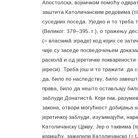
Апостолска, војничком помоћу одврат
заштита Католичанским редовима (τάξ
суседних поседа. Уједно и то треба 
(Великог: 379–395. г.), о тражењу де
(= власникâ зграде) код којих се зат
чије су заседе посведочењем доказа
расколâ и од јеретичке покварености о
јереси). Треба још и то тражити: да 
да, било по наследству, било завеш
права, било да нешто остављају било 
заблуди Донатистâ. Који пак, разуме
закона, отвори могућност добијања 
јеретичкој заблуди, изузимајући, нар
Католичанску Цркву. Јер о таквима (п
коришћу, зажелели Католичанско (= Ц