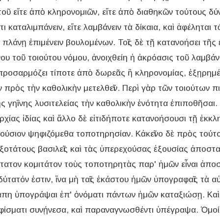
τοῦ εἴτε ἀπὸ κληρονομιῶν, εἴτε ἀπὸ διαθηκῶν τούτους δύν
 τι καταλιμπάνειν, εἴτε λαμβάνειν τὰ δίκαια, καὶ ἀφέληται 
πλάνῃ ἐπιμένειν βουλομένων. Τοῖς δὲ τῇ κατανοήσει τῆς 
 τοῦ τοιούτου νόμου, ἀνοιχθείη ἡ ἀκρόασις τοῦ λαμβάνειν
προσαρμόζει τίποτε ἀπὸ δωρεᾶς ἢ κληρονομίας, ἐξῃρημέν
ιν πρὸς τὴν καθολικὴν μετελθεῖν. Περὶ γὰρ τῶν τοιούτων 
ς γηΐνης λυσιτελείας τὴν καθολικὴν ἑνότητα ἐπιποθῆσαι.
ρχίας ἰδίας καὶ ἄλλο δὲ εἰτιδήποτε κατανοήσουσι τῇ ἐκκλ
ξούσιον ψηφιζόμεθα τοποτηρησίαν. Κἀκεῖνο δὲ πρὸς τούτο
οτάτους βασιλεῖς καὶ τὰς ὑπερεχούσας ἐξουσίας ἀποστα
τατον κομιτάτον τοὺς τοποτηρητὰς παρ' ἡμῶν εἶναι ἀποστ
τατόν ἐστιν, ἵνα μὴ ταῖς ἑκάστου ἡμῶν ὑπογραφαῖς τὰ 
ἀγάπη ὑπογράψαι ἐπ' ὀνόματι πάντων ἡμῶν καταξιώσῃ. Κ
φίσματι συνῄνεσα, καὶ παραναγνωσθέντι ὑπέγραψα. Ὁμοί