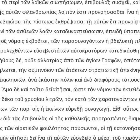
τὸ περὶ τῶν λαϊκῶν σιωπήσωμεν, ἐπιβουλαῖς συσχεῖν, καί 
ῆς αὐτῶν φιλανθρωπίας λοιπόν ἐστι προνοήσασθαι, ἵνα ἠ
βεβαιώσει τῆς πίστεως ἐκθρέψασα, τῇ αὐτῶν ἔτι προνοί
ινὶ τῶν ἀσθενῶν λαῶν καταδυναστεύσωσιν, ἐπειδὴ ὑποπε
τοῖς νόμοις ἐκβοᾶται, τῶν παρασυναγόντων ἡ βδελυκτὴ πλη
προλεχθέντων εὐσεβεστάτων αὐτοκρατόρων κατεδικάσθησ
 ἀήθους δέ, οὐδέ ἀλλοτρίας ἀπὸ τῶν ἁγίων Γραφῶν, ὁπότα
λωται, τὴν σύμπνοιαν τῶν ἀτάκτων στρατιωτικῇ ἀπεκίνησε
τῶν ἐκκλησιῶν, ἀνά ἑκάστην πόλιν καὶ ἀνὰ διαφόρους τόπο
α δὲ καὶ τοῦτο δεῖ αἰτῆσαι, ὥστε τὸν νόμον τὸν ἐκτεθ
δέκα τοῦ χρυσίου λιτρῶν, τὸν κατὰ τῶν χειροτονούντων 
ρων τῶν παρ' οἷς ἡ ἐκείνων εὑρεθῇ συναγωγή. Εἶθ' οὕτως
ν διὰ τὰς ἐπιβουλὰς οἱ τῆς καθολικῆς προτραπέντες διαμ
ῆς τῶν αἱρετικῶν φαυλότητος παύσωνται, οἱ τῇ κατανοήσ
 μὴν αἰτῆσαι δεῖ, ἵνα τῇ αὐτῶν εὐσεβείᾳ ὁ μέχρι τοῦ παρό