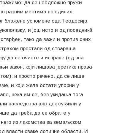
о тражимо: да се неодложно пружи
 по разним местима појединих
вог блажене успомене оца Теодосија
рукополажу, и још исто и од поседникâ
потврђен, тако да важи и против оних
 страхом престали од стварања
ају да се очисте и исправе (од зла
њи закон, који лишава јеретике права
ом); и просто речено, да се лише
ме, и који желе остати упорни у
аве, нека им се, без укидања тога
ли наследства још док су били у
учише да треба да се обрате у
, него из лакомства за земаљском
од власти сваке дотичне области. И