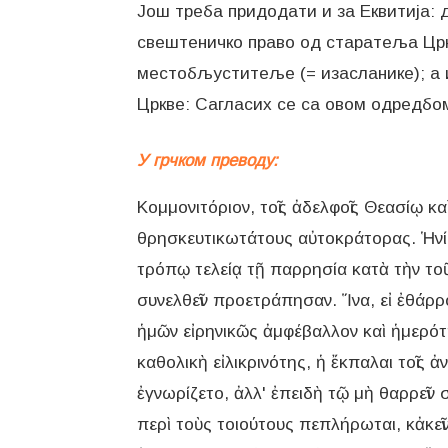
Још треба придодати и за Еквитија: д
свештеничко право од старатеља Црк
местобљуститеље (= изасланике); а и
У грчком преводу:
Κομμονιτόριον, τοῖς ἀδελφοῖς Θεασίῳ κα
θρησκευτικωτάτους αὐτοκράτορας. Ἡνίκ
τρόπῳ τελείᾳ τῇ παρρησία κατὰ τὴν το
συνελθεῖν προετράπησαν. Ἵνα, εἰ ἐθάρρο
ἡμῶν εἰρηνικῶς ἀμφέβαλλον καὶ ἡμερότητ
καθολικὴ εἰλικρινότης, ἡ ἔκπαλαι τοῖς 
ἐγνωρίζετο, ἀλλ' ἐπειδὴ τῷ μὴ θαρρεῖν 
περὶ τοὺς τοιούτους πεπλήρωται, κἀκεῖ