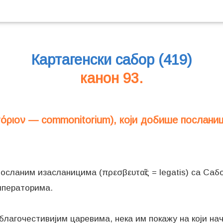
Картагенски сабор (419)
канон 93.
τόριον — commonitorium), који добише послани
сланим изасланицима (πρεσβευταῖς = legatis) са Сабора
мператорима.
благочестивијим царевима, нека им покажу на који на