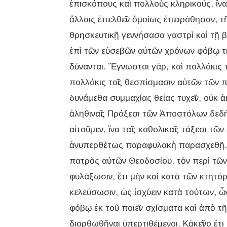
ἐπισκόπους καὶ πολλοὺς κληρικούς, ἵνα 
ἄλλαις ἐπελθεῖν ὁμοίως ἐπειράθησαν, τ
θρησκευτικῇ γεννήσασα γαστρὶ καὶ τῇ 
ἐπὶ τῶν εὐσεβῶν αὐτῶν χρόνων φόβῳ τ
δύνανται. Ἔγνωσται γάρ, καὶ πολλάκις 
πολλάκις τοῖς θεσπίσμασιν αὐτῶν τῶν 
δυνάμεθα συμμαχίας θείας τυχεῖν, οὐκ
ἀληθιναῖς Πράξεσι τῶν Ἀποστόλων δεδή
αἰτοῦμεν, ἵνα ταῖς καθολικαῖς τάξεσι 
ἀνυπερθέτως παραφυλακὴ παρασχεθῇ. Ἅμ
πατρὸς αὐτῶν Θεοδοσίου, τὸν περὶ τῶν 
φυλάξωσιν, ἔτι μὴν καὶ κατὰ τῶν κτητό
κελεύσωσιν, ὡς ἰσχύειν κατὰ τούτων, ὧ
φόβῳ ἐκ τοῦ ποιεῖν σχίσματα καὶ ἀπὸ τ
διορθωθῆναι ὑπερτιθέμενοι. Κἀκεῖνο ἔτι