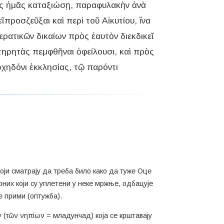
ρὸς ἡμᾶς καταξιώσῃ, παραφυλακὴν ἀνὰ
 προσζεῦξαι καὶ περὶ τοῦ Αἰκυτίου, ἵνα
ρατικῶν δικαίων πρὸς ἑαυτὸν διεκδικεῖ.
ηρητὰς πεμφθῆναι ὀφείλουσι, καὶ πρὸς
χηδόνι ἐκκλησίας, τῷ παρόντι
оји сматрају да треба било како да туже Оце
оних који су уплетени у неке мржње, одбацује
е прими (оптужба).
 (τῶν νηπίων = младунчад) која се крштавају