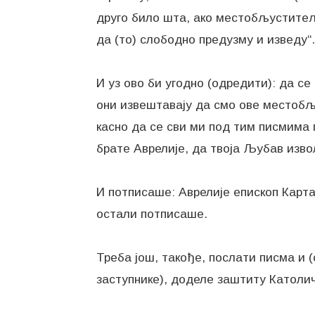
друго било шта, ако местобљуститељ
да (то) слободно предузму и изведу“.
И уз ово би угодно (одредити): да с
они извештавају да смо ове местобљ
касно да се сви ми под тим писмима 
брате Аврелије, да твоја Љубав изво
И потписаше: Аврелије епископ Карта
остали потписаше.
Треба још, такође, послати писма и 
заступнике), доделе заштиту Католич