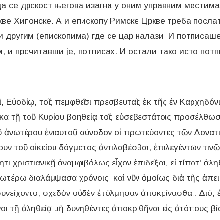
а се дрскост његова изагна у оним управним местима,
ве Хипонске. А и епископу Римске Цркве треба послат
 другим (епископима) где се цар налази. И потписаше
ὶ, Εὐοδίῳ, τοῖς πεμφθεῖσι πρεσβευταῖς ἐκ τῆς ἐν Καρχηδό
α τῇ τοῦ Κυρίου βοηθείᾳ τοῖς εὐσεβεστάτοις προσέλθωσι
ῦ ἀνωτέρου ἐνιαυτοῦ σύνοδον οἱ πρωτεύοντες τῶν Δονατισ
υν τοῦ οἰκείου δόγματος ἀντιλαβέσθαι, ἐπιλεγέντων τινῶ
ι χριστιανικῇ ἀναμφιβόλως εἶχον ἐπιδεῖξαι, εἰ τίποτ' ἀλη
ἀνωτέρω διαλάμψασα χρόνοις, καὶ νῦν ὁμοίως διὰ τῆς ἀπε
συνείχοντο, σχεδὸν οὐδὲν ἐτόλμησαν ἀποκρίνασθαι. Διό, ἐ
νοι τῇ ἀληθείᾳ μὴ δυνηθέντες ἀποκριθῆναι εἰς ἀτόπους 