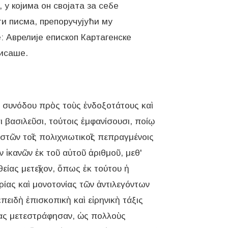
 у којима он својата за себе
и писма, препоручујући му
: Аврелије епископ Картагенске
νι συνόδου πρὸς τοὺς ἐνδοξοτάτους καὶ
 βασιλεῦσι, τούτοις ἐμφανίσουσι, ποίῳ
τῶν τοῖς πολιχνιωτικοῖς πεπραγμένοις
ν ἱκανῶν ἐκ τοῦ αὐτοῦ ἀριθμοῦ, μεθ'
θείας μετεῖχον, ὅπως ἐκ τούτου ἡ
ιρίας καὶ μονοτονίας τῶν ἀντιλεγόντων
πειδὴ ἐπισκοπικὴ καὶ εἰρηνικὴ τάξις
βίας μετεστράφησαν, ὡς πολλοὺς