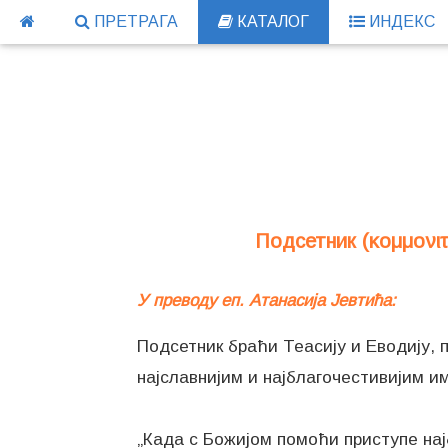
ПРЕТРАГА
КАТАЛОГ
ИНДЕКС
Подсетник (κομμονι
У преводу еп. Атанасија Јевтића:
Подсетник браћи Теасију и Еводију, по
најславнијим и најблагочестивијим и
„Када с Божијом помоћи приступе нај