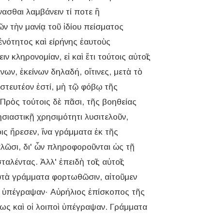
ασθαι λαμβάνειν τί ποτε ἢ
τῶν τὴν μανίᾳ τοῦ ἰδίου πείσματος
ἑνότητος καὶ είρήνης ἐαυτοὺς
 κληρονομίαν, εἰ καὶ ἔτι τούτοις αὐτοῖς
ων, ἐκείνων δηλαδή, οἵτινες, μετὰ τὸ
πιστευτέον ἐστί, μὴ τῷ φόβῳ τῆς
 Πρὸς τούτοις δὲ πᾶσι, τῆς βοηθείας
ησιαστικῇ χρησιμότητι λυσιτελοῦν,
ις ἤρεσεν, ἵνα γράμματα ἐκ τῆς
λῶσι, δι' ὧν πληροφοροῦνται ὡς τῇ
αλέντας. Ἀλλ' ἐπειδὴ τοῖς αὐτοῖς
αὐτὰ γράμματα φορτωθῶσιν, αἰτοῦμεν
αὶ ὑπέγραψαν· Αὐρήλιος ἐπίσκοπος τῆς
ως καὶ οἱ λοιποὶ ὑπέγραψαν. Γράμματα