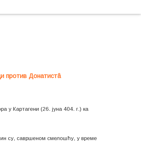
ци против Донатистâ
 у Картагени (26. јуна 404. г.) ка
чин су, савршеном смелошћу, у време