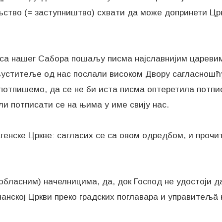
ство (= заступништво) схвати да може допринети Црк
е са нашег Сабора пошаљу писма најславнијим царевима
уститеље од нас послали високом Двору сагласношћу 
потпишемо, да се не би иста писма оптеретила потпи
ли потписати се на њима у име свију нас.
генске Цркве: сагласих се са овом одредбом, и прочит
(обласним) начелницима, да, док Господ не удостоји
анској Цркви преко градских поглавара и управитељâ