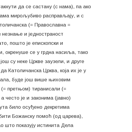
кнути да се састану (с нама), па ако
 нама мирољубиво расправљају, и с
толичанска (= Православна =
з незнање и једностраност
то, пошто је епископски и
, окренуше се у грдна насиља, тако
још су неке Цркве заузели, и друге
а Католичанска Црква, која их је у
итала, буде још више њиховим
(= претњом) тиранисали (=
 често је и законима (јавно)
пута било осуђено декретима
бити Божанску помоћ (од царева),
као што показују истинита Дела