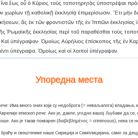
ῖ, ἵνα ἕως οὗ ὁ Κύριος τοὺς τοποτηρητὰς ὑποστρέψαι π
 χωρίων τῇ καθολικῇ ἐκκλησίᾳ ἐπιμερίσωσιν. ῎Ετι μὴν δεῖ
κήσεων, ἅς ἐκ τῶν φροντιστῶν τῆς ἐν Ἰππῶνι ἐκκλησίας ἱε
ῆς Ῥωμαϊκῆς ἐκκλησίας περὶ τοῦ παραθέσθαι τοὺς τοποτ
ς. Καὶ ὑπέγραψαν∙ Ὁμοίως Αὐρήλιος ἐπίσκοπος τῆς ἐν Καρ
Упоредна места
рече: Има много оних који су недоброга (= неваљалога) владања, к
Аврелије епископ рече: Ако је, дакле, угодно вашој Љубави да се, 
ше: Ако је такав покварен (διαβεβλημένος = criminosus), нека се н
о браћу и свештенике наше Сириција и Симплицијана, само за децу