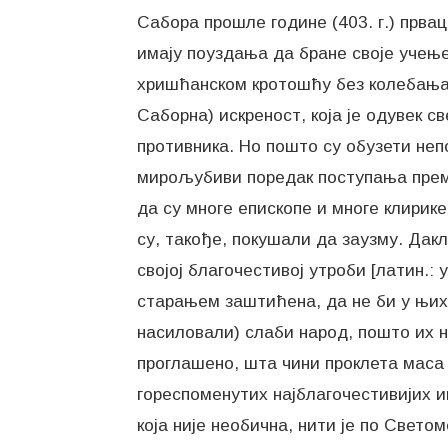
Сабора прошле године (403. г.) првац
имају поуздања да бране своје учење
хришћанском кротошћу без колебања 
Саборна) искреност, која је одувек с
противника. Но пошто су обузети неп
мирољубиви поредак поступања према
да су многе епископе и многе клирике
су, такође, покушали да заузму. Дак
својој благочестивој утроби [латин.:
старањем заштићена, да не би у њих
насиловали) слаби народ, пошто их не
проглашено, шта чини проклета маса 
гореспоменутих најблагочестивијих 
која није необична, нити је по Свето