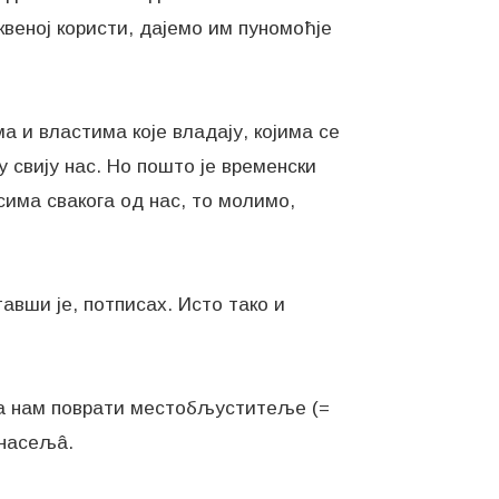
веној користи, дајемо им пуномоћје
 и властима које владају, којима се
свију нас. Но пошто је временски
сима свакога од нас, то молимо,
авши је, потписах. Исто тако и
 да нам поврати местобљуститеље (=
 насељâ.