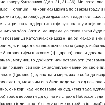
ио заверу бунтовникâ (ДАп. 21, 31–36). Ми, зато, ов
εσι = ordinum = чиновима) Цркава по сваком граду и
тражити (од царева), да задрже закон издат од њихо
сет литри злата од јеретика који рукополажу и који се 
ече њихов збор. Затим, да нареде да такав закон буде 
ли позваници Католичанске Цркве, да би макар и тим
ни који, и поред сазнања вечне казне (своје), избегав
се благочестијем њиховим (тј. царева) понови досадаш
тањем, могу нешто добијати или остављати (тестамент
да примају, сви који су заслепљени манијом своје пиз
вањем (Црквеног) јединства и мира, желе себе да испр
наследства, макар им оно било додељено од поклона и
авно, оне који, кад их позваше на суд, (тек) тада одл
ре) треба веровати да су, не из страха Небеског суда
рквено) јединство. У свему овоме потребна је помоћ 