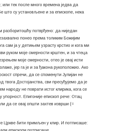
; или тек после много времена једва да
бе што су установљене и за епископе, нека
шом разборитошћу потврђено: да ниједан
 незахвално понео према толиким Божијим
ога сам ја у детињем узрасту крстио и кога ми
Цркви руком моје смерности крштен, и за чтеца
езрењем моје смерности, отео је овај исти
лаже, јер га је и за ђакона рукоположио. Ако
дрскост спречи, да се споменути Јулијан не
д твога Достојанства, сви пресуђујемо да је
м народу не поврати истог клирика, кога се
у упорност. Епигоније епископ рече: Отац
ли да се овај општи захтев изврши (=
руге Цркве бити примљен у клир. И потписаше:
стали епископи потписаше.