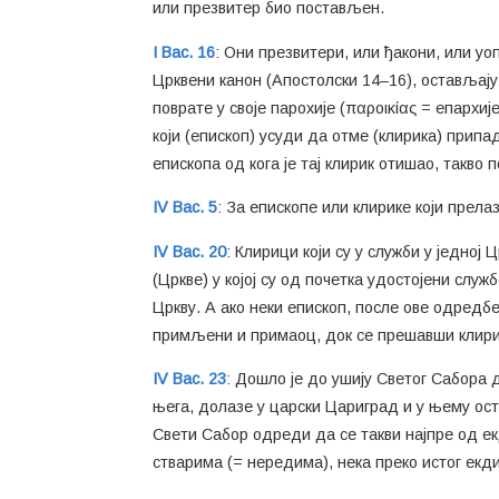
или презвитер био постављен.
I Вас. 16
: Они презвитери, или ђакони, или уоп
Црквени канон (Апостолски 14–16), остављају 
поврате у своје парохије (παροικίας = епархије
који (епископ) усуди да отме (клирика) припада
епископа од кога је тај клирик отишао, такво 
IV Вас. 5
: За епископе или клирике који прел
IV Вас. 20
: Клирици који су у служби у једној
(Цркве) у којој су од почетка удостојени служ
Цркву. А ако неки епископ, после ове одредб
примљени и примаоц, док се прешавши клирик 
IV Вас. 23
: Дошло је до ушију Светог Сабора 
њега, долазе у царски Цариград и у њему ост
Свети Сабор одреди да се такви најпре од ек
стварима (= нередима), нека преко истог екди