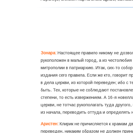
Зонара:
Настоящее правило никому не дозволя
рукоположен в малый город, а из честолюбия
митрополии в патриархию. Итак, сих-то собо
издания сего правила. Если же кто, говорит п
в дела церкви, из которой переведен; ибо с т
быть. Тех, которые не соблюдают постановле
степени, то есть извержением. А 16-я новелл
церкви, не тотчас рукополагать туда другого
из начала, переводить оттуда и определять 
Аристен:
Клирик не причисляется к храмам дв
переведен, никаким образом не должен прини