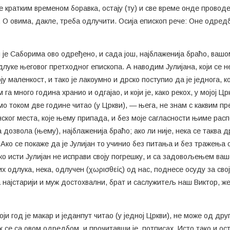
е кратким временом боравка, остају (ту) и све време онде проводе
. О овима, дакле, треба одлучити. Осија епископ рече: Оне одред
м је Саборима ово одређено, и сада још, најблаженија браћо, ва
 одлуке његовог претходног епископа. А наводим Јулијана, који се
 маленкост, и тако је лакоумно и дрско поступио да је једнога, к
 га много година хранио и одгајао, и који је, како рекох, у мојој 
мо током две године читао (у Цркви), — њега, не знам с каквим пр
нског места, које њему припада, и без моје сагласности њиме распо
а дозвола (њему), најблаженија браћо; ако ли није, нека се таква 
Ако се покаже да је Јулијан то учинио без питања и без тражења о
ко исти Јулијан не исправи своју погрешку, и са задовољењем ваше
 одлука, нека, одлучен (χωρισθείς) од нас, поднесе осуду за свој
најстарији и муж достохвални, брат и саслужитељ наш Виктор, же
оји год је макар и једанпут читао (у једној Цркви), не може од д
х се са овом одредбом, и прочитавши је, потписах. Исто тако и о