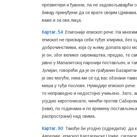
презвитери и ђакони, па не задовољавајући с
бивају принуђени да се врате својим Црквама
важе и за ова лица.
Картаг. 54
: Епигоније епископ рече: На многи
епископ не присваја себи туђег клирика, без
доброчинствима, која су њему допала кроз моју
је он, због великог сиромаштва, предао, те сам
јавно у Мапалитској парохији постављен, и та
Јулијан, говорећи да је он грађанин Базарита
је ово могуће, нека ми се од вас обзнани такв
меша у туђе послове. Нумидије епископ рече: 
то неправедно и недостојно учињено. Зато, а
усудио хиротонисати, чинећи против Саборских
(нам), по годинама и по времену постављења 
распространи) над свима.
Картаг. 90
: Такође би угодно (одредити): да к
Аврелије, епископ Картагенске Цркве, сагласи