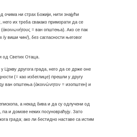
ед очима ни страх Божији, нити знајући
, него их треба свакако приморати да се
ни (ἀκοινωνήτους = ван општења). Ако се пак
ι /у виши чин/), без сагласности његовог
ни од Светих Отаца.
 у Цркву другога града, него да се држе оне
одности (= као избеглице) прешли у другу
уду ван општења (ἀκοινώνητον = изопштен) и
епископа, а некад бива и да су одлучени од
 па и домове неких посуновраћују. Зато
ога града; ако ли бестидно наставе са истим