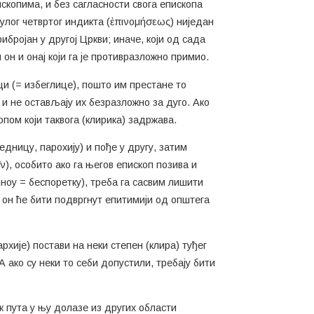
скопима, и без сагласности свога епископа
улог четвртог индикта (ἐπινομήσεως) ниједан
ибројан у другој Цркви; иначе, који од сада
 он и онај који га је противразложно примио.
ци (= избеглице), пошто им престане то
 и не остављају их безразложно за дуго. Ако
опом који таквога (клирика) задржава.
једницу, парохију) и пође у другу, затим
ν), особито ако га његов епископ позива и
чиноу = беспоретку), треба га сасвим лишити
и он ће бити подвргнут епитимији од општега
архије) постави на неки степен (клира) туђег
 ако су неки то себи допустили, требају бити
ак пута у њу долазе из других области