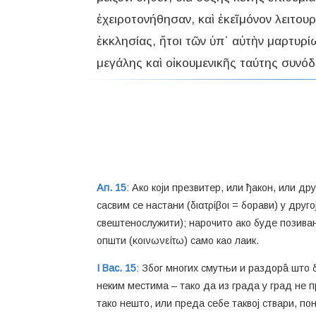
ἐχειροτονήθησαν, καὶ ἐκεῖ μόνον λειτουρ
ἐκκλησίας, ἤτοι τῶν ὑπ᾿ αὐτὴν μαρτυρί
μεγάλης καὶ οἰκουμενικῆς ταύτης συνόδ
Ап. 15
: Ако који презвитер, или ђакон, или дру
сасвим се настани (διατρίβοι = борави) у друг
свештенослужити); нарочито ако буде позиван о
општи (κοινωνείτω) само као лаик.
I Вас. 15
: Због многих смутњи и раздорâ што б
неким местима – тако да из града у град не п
тако нешто, или преда себе таквој ствари, по