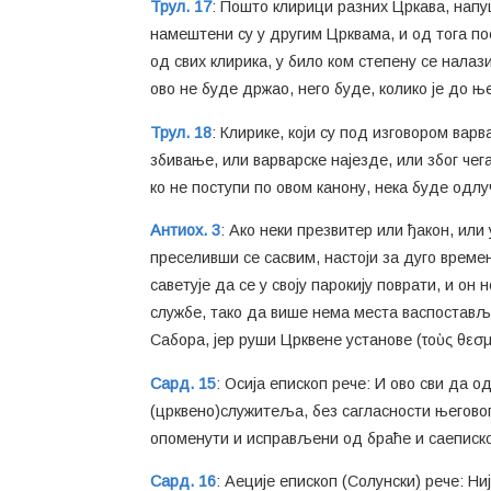
Трул. 17
: Пошто клирици разних Цркава, напу
намештени су у другим Црквама, и од тога п
од свих клирика, у било ком степену се налаз
ово не буде држао, него буде, колико је до ње
Трул. 18
: Клирике, који су под изговором вар
збивање, или варварске најезде, или због чег
ко не поступи по овом канону, нека буде одлуч
Антиох. 3
: Ако неки презвитер или ђакон, или 
преселивши се сасвим, настоји за дуго времена
саветује да се у своју парокију поврати, и он
службе, тако да више нема места васпоставља
Сабора, јер руши Црквене установе (τοὺς θεσμο
Сард. 15
: Осија епископ рече: И ово сви да о
(црквено)служитеља, без сагласности његовог
опоменути и исправљени од браће и саеписко
Сард. 16
: Аеције епископ (Солунски) рече: Ни