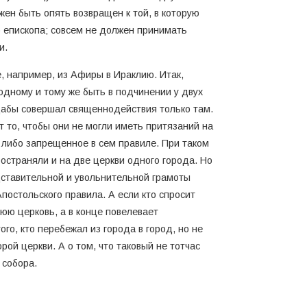
жен быть опять возвращен к той, в которую
о епископа; совсем не должен принимать
и.
 например, из Афиры в Ираклию. Итак,
 одному и тому же быть в подчинении у двух
, дабы совершал священнодействия только там.
т то, чтобы они не могли иметь притязаний на
 либо запрещенное в сем правиле. При таком
остраняли и на две церкви одного города. Но
едставительной и увольнительной грамоты
Апостольского правила. А если кто спросит
юю церковь, а в конце повелевает
о, кто перебежал из города в город, но не
орой церкви. А о том, что таковый не тотчас
 собора.