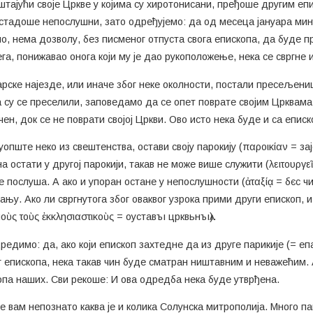
штајући своје Цркве у којима су хиротонисани, пређоше другим епи
остадоше непослушни, зато одређујемо: да од месеца јануара мин
ио, нема дозволу, без писменог отпуста свога епископа, да буде пр
га, понижавао онога који му је дао рукоположење, нека се свргне и
варске најезде, или иначе због неке околности, постали пресељени
а су се преселили, заповедамо да се опет поврате својим Црквама
ен, док се не поврати својој Цркви. Ово исто нека буде и са еписк
уопште неко из свештенства, остави своју парокију (παροικίαν = за
 остати у другој парокији, такав не може више служити (λειτουργεῖ
 не послуша. А ако и упоран остане у непослушности (ἀταξίᾳ = бєс 
њу. Ако ли свргнутога због оваквог узрока прими други епископ, 
ὺς τοὺς ἐκκλησιαστικοὺς = оуставъı црквьнъıѧ).
дредимо: да, ако који епископ захтедне да из друге парикије (= еп
 епископа, нека такав чин буде сматран ништавним и неважећим. А
па наших. Сви рекоше: И ова одредба нека буде утврђена.
је вам непознато каква је и колика Солунска митрополија. Много п