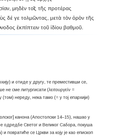
ησίαν, μηδὲν τοῖς τῆς προτέρας
ὺς δέ γε τολμῶντας, μετὰ τὸν ὀρὸν τῆς
νοδος ἐκπίπτειν τοῦ ἰδίου βαθμοῦ.
рохију) и отиде у другу, те преместивши се,
ше не сме литургисати (λειτουργείν =
 (том) нереду, нека тамо (= у тој епархији)
толског] канона (Апостолски 14–15), нашао у
ове одредбе Светог и Великог Сабора, покуша
и повратиће се Цркви за коју је као епископ