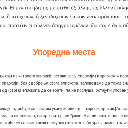
γεῖν. Εἰ μέν τοι ἤδη τις μετετέθη ἐξ ἄλλης εἰς ἄλλην ἐκκλ
ων, ἢ πτώχειων, ἢ ξενοδοχείων ἐπικοινωνεῖν πράγμασι. Το
ου, πράττειν τι τῶν νῦν ἀπηγορευμένων, ὥρισεν ἡ ἁγία σύ
Упоредна места
ги који из каталога клирикâ, остави своју епархију (παροικίαν = па
ој епархији, без одобрења свога епископа, заповедамо да такав ви
д (свога) епископа да се врати, па не послуша, остајући упоран у
ивају, одређује се: сасвим укинути обичај — који се, против [Апос
релази ни епископ, ни презвитер, ни ђакон. Ако ли неко, и после 
ништиће се сасвим такав поступак (τὸ κατασκεύασμα = намештаљка) 