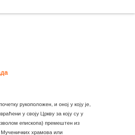
ада
очетку рукоположен, и оној у коју је,
враћени у своју Цркву за коју су у
 дозволом епископа) премештен из
х Мученичких храмова или