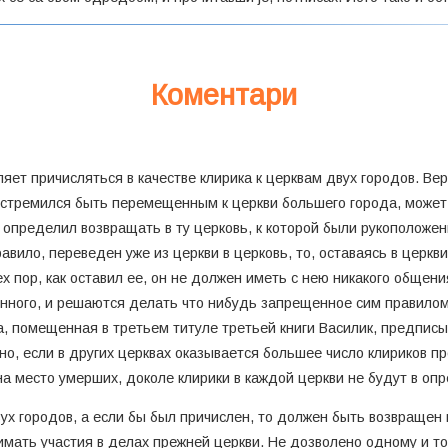
Коментари
ет причисляться в качестве клирика к церквам двух городов. Вер
 стремился быть перемещенным к церкви большего города, может 
р определил возвращать в ту церковь, к которой были рукоположе
равило, переведен уже из церкви в церковь, то, оставаясь в церкв
ех пор, как оставил ее, он не должен иметь с нею никакого общени
нного, и решаются делать что нибудь запрещенное сим правилом
а, помещенная в третьем титуле третьей книги Василик, предписыв
, но, если в других церквах оказывается большее число клириков п
на место умерших, доколе клирики в каждой церкви не будут в оп
ух городов, а если бы был причислен, то должен быть возвращен к
мать участия в делах прежней церкви. Не дозволено одному и то