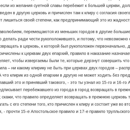
о если из желания суетной славы перебежит к большей церкви, дол
еден в другую церковь и причислен там к клиру с согласия своег
чет лишиться своей степени, как предпринимающий это из жадност
аволюбием, перемещаются из меньших городов в другие большие,
то делать ради чести рукоположившего, и потому, что невозможно
возвращать в церковь, к которой был рукоположен первоначально
ичислены к церквам двух епархий, правило в наказание назначае
ляет, чтобы извергаемы были те, которые дерзнут совершить что
а – ни какому клирику не быть при церквах двух городов – распр
 А что клирик из одной епархии в другую не может ходить без пр
авший это и принявший такового, - это ты узнал из 15-го и 16-го 
едписывает перебежавшего из города в город возвращать в прежн
скажи, что правило определяет возвращать в прежнюю церковь тог
ать с его степени того, кто причислен к клиру и состоит уже во вт
 - прочти 15-е Апостольское правило и 17-е правило трулльского