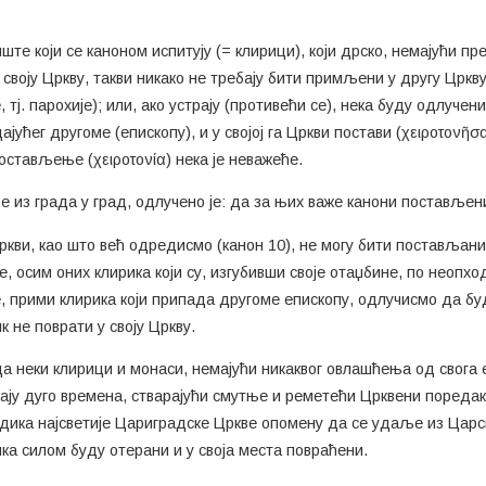
ште који се каноном испитују (= клирици), који дрско, немајући пр
своју Цркву, такви никако не требају бити примљени у другу Цркву
, тј. парохије); или, ако устрају (противећи се), нека буду одлуче
јућег другоме (епископу), и у својој га Цркви постави (χειροτονῆσα
постављење (χειροτονία) нека је неважеће.
азе из града у град, одлучено је: да за њих важе канони поставље
 Цркви, као што већ одредисмо (канон 10), не могу бити постављани
бе, осим оних клирика који су, изгубивши своје отаџбине, по неопх
е, прими клирика који припада другоме епископу, одлучисмо да б
не поврати у своју Цркву.
да неки клирици и монаси, немајући никаквог овлашћења од свога 
ају дуго времена, стварајући смутње и реметећи Црквени поредак,
дика најсветије Цариградске Цркве опомену да се удаље из Царск
ка силом буду отерани и у своја места повраћени.