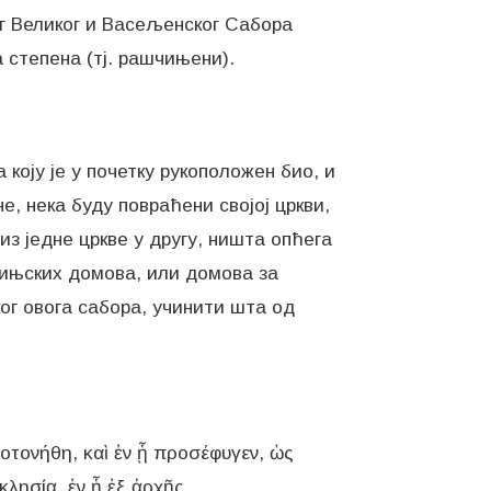
ог Великог и Васељенског Сабора
 степена (тј. рашчињени).
 коју је у почетку рукоположен био, и
не, нека буду повраћени својој цркви,
 из једне цркве у другу, ништа опћега
тињских домова, или домова за
ког овога сабора, учинити шта од
ροτονήθη, καὶ ἐν ᾗ προσέφυγεν, ὡς
κλησίᾳ, ἐν ᾗ ἐξ ἀρχῆς