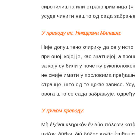
сиротилишта или странопримница (= г
усуде чинити нешто од сада забрањен
У преводу еп. Никодима Милаша:
Није допуштено клирику да се у исто в
при оној, којој је, као знатнијој, а 
за коју су били у почетку рукоположен
не смије имати у пословима пређашњ
странце, што од те цркве зависе. Усу
овога што се сада забрањује, одређуј
У грчком преводу:
Μὴ ἐξεῖναι κληρικὸν ἐν δύο πόλεων κατὰ
μείζονι δῆθεν, διὰ δόξης κενῆς ἐπιθυμί