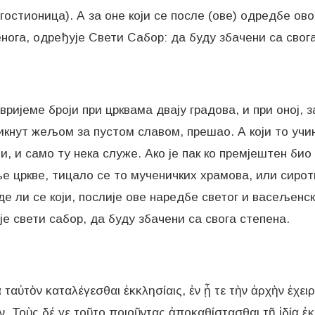
остионица). А за оне који се после (ове) одредбе ов
ога, одређује Свети Сабор: да буду збачени са свога
ријеме броји при црквама двају градова, и при оној, за
проникнут жељом за пустом славом, прешао. А који то учи
и, и само ту нека служе. Ако је пак ко премјештен био
е цркве, тицало се то мученичких храмова, или сиро
де ли се који, послије ове наредбе светог и васељенс
е свети сабор, да буду збачени са свога степена.
 ταὐτὸν καταλέγεσθαι ἐκκλησίαις, ἐν ᾗ τε τὴν ἀρχὴν ἐχει
αν. Τοὺς δέ γε τοῦτο ποιοῦντας ἀποκαθίστασθαι τῇ ἰδίᾳ ἐκ