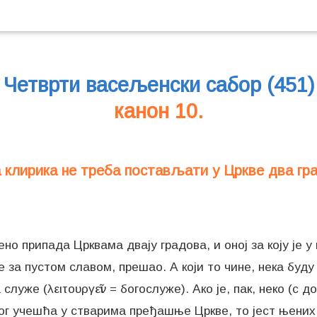
Четврти васељенски сабор (451)
канон 10.
 клирика не треба постављати у Цркве два гр
 припада Црквама двају градова, и оној за коју је у п
 за пустом славом, прешао. А који то чине, нека буду 
служе (λειτουργεῖν = богослуже). Ако је, пак, неко (с
квог учешћа у стварима пређашње Цркве, то јест њени