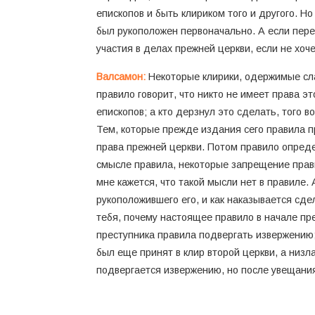
епископов и быть клириком того и другого. Н
был рукоположен первоначально. А если перев
участия в делах прежней церкви, если не хо
Валсамон:
Некоторые клирики, одержимые сл
правило говорит, что никто не имеет права э
епископов; а кто дерзнул это сделать, того 
Тем, которые прежде издания сего правила пр
права прежней церкви. Потом правило опреде
смысле правила, некоторые запрещение правил
мне кажется, что такой мысли нет в правиле.
рукоположившего его, и как наказывается сдел
тебя, почему настоящее правило в начале пр
преступника правила подвергать извержению; 
был еще принят в клир второй церкви, а низлаг
подвергается извержению, но после увещания,