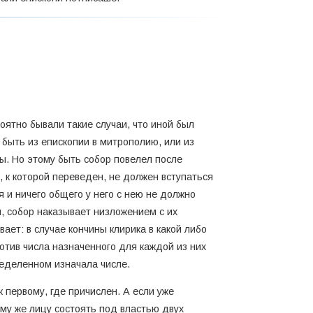
оятно бывали такие случаи, что иной был
быть из епископии в митрополию, или из
ны. Но этому быть собор повелел после
и, к которой переведен, не должен вступаться
я и ничего общего у него с нею не должно
, собор наказывает низложением с их
ает: в случае кончины клирика в какой либо
ротив числа назначенного для каждой из них
ределенном изначала числе.
 первому, где причислен. А если уже
му же лицу состоять под властью двух