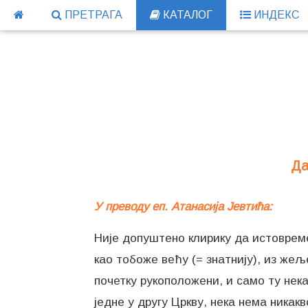
ПРЕТРАГА
КАТАЛОГ
ИНДЕКС
Да
У преводу еп. Атанасија Јевтића:
Није допуштено клирику да истовремено
као тобоже већу (= знатнију), из жеље
почетку рукоположени, и само ту нека 
једне у другу Цркву, нека нема ника