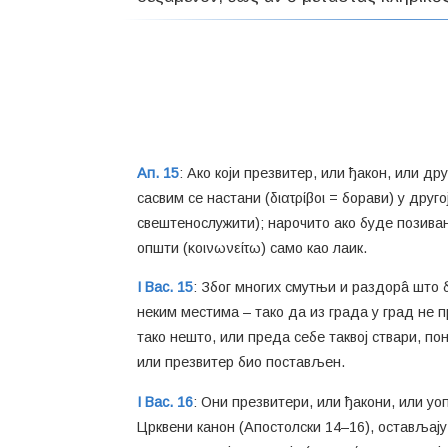
Ап. 15
: Ако који презвитер, или ђакон, или дру
сасвим се настани (διατρίβοι = борави) у друг
свештенослужити); нарочито ако буде позиван о
општи (κοινωνείτω) само као лаик.
I Вас. 15
: Због многих смутњи и раздорâ што б
неким местима – тако да из града у град не п
тако нешто, или преда себе таквој ствари, по
или презвитер био постављен.
I Вас. 16
: Они презвитери, или ђакони, или уоп
Црквени канон (Апостолски 14–16), остављају 