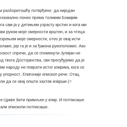
шом разборитошћу потврђено: да ниједан
 незахвално понео према толиким Божијим
ога сам ја у детињем узрасту крстио и кога ми
Цркви руком моје смерности крштен, и за чтеца
езрењем моје смерности, отео је овај исти
лаже, јер га је и за ђакона рукоположио. Ако
дрскост спречи, да се споменути Јулијан не
д твога Достојанства, сви пресуђујемо да је
м народу не поврати истог клирика, кога се
у упорност. Епигоније епископ рече: Отац
ли да се овај општи захтев изврши (=
руге Цркве бити примљен у клир. И потписаше:
стали епископи потписаше.