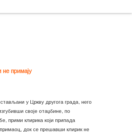
 не примају
остављани у Цркву другога града, него
 изгубивши своје отаџбине, по
бе, прими клирика који припада
 примаоц, док се прешавши клирик не