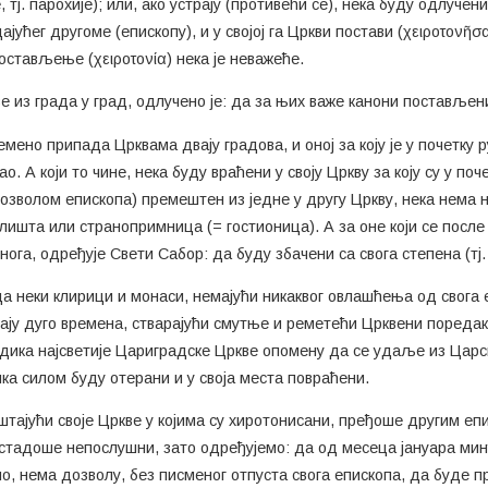
, тј. парохије); или, ако устрају (противећи се), нека буду одлуче
јућег другоме (епископу), и у својој га Цркви постави (χειροτονῆσα
постављење (χειροτονία) нека је неважеће.
азе из града у град, одлучено је: да за њих важе канони поставље
мено припада Црквама двају градова, и оној за коју је у почетку ру
о. А који то чине, нека буду враћени у своју Цркву за коју су у по
 (с дозволом епископа) премештен из једне у другу Цркву, нека нем
лишта или странопримница (= гостионица). А за оне који се после
га, одређује Свети Сабор: да буду збачени са свога степена (тј
да неки клирици и монаси, немајући никаквог овлашћења од свога 
ају дуго времена, стварајући смутње и реметећи Црквени поредак,
дика најсветије Цариградске Цркве опомену да се удаље из Царск
ка силом буду отерани и у своја места повраћени.
штајући своје Цркве у којима су хиротонисани, пређоше другим епи
остадоше непослушни, зато одређујемо: да од месеца јануара мин
ио, нема дозволу, без писменог отпуста свога епископа, да буде пр