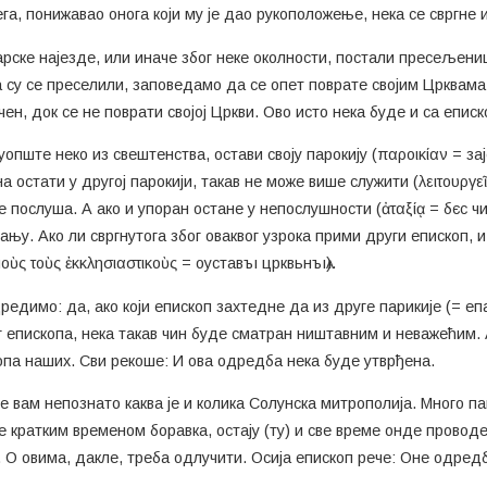
га, понижавао онога који му је дао рукоположење, нека се свргне и
варске најезде, или иначе због неке околности, постали пресељени
а су се преселили, заповедамо да се опет поврате својим Црквама
ен, док се не поврати својој Цркви. Ово исто нека буде и са еписк
уопште неко из свештенства, остави своју парокију (παροικίαν = за
 остати у другој парокији, такав не може више служити (λειτουργεῖ
 не послуша. А ако и упоран остане у непослушности (ἀταξίᾳ = бєс 
њу. Ако ли свргнутога због оваквог узрока прими други епископ, 
ὺς τοὺς ἐκκλησιαστικοὺς = оуставъı црквьнъıѧ).
дредимо: да, ако који епископ захтедне да из друге парикије (= еп
 епископа, нека такав чин буде сматран ништавним и неважећим. А
па наших. Сви рекоше: И ова одредба нека буде утврђена.
је вам непознато каква је и колика Солунска митрополија. Много п
е кратким временом боравка, остају (ту) и све време онде проводе
. О овима, дакле, треба одлучити. Осија епископ рече: Оне одред