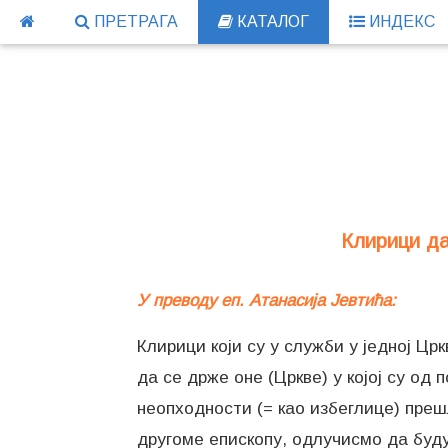
ПРЕТРАГА
КАТАЛОГ
ИНДЕКС
Клирици да
У преводу еп. Атанасија Јевтића:
Клирици који су у служби у једној Цр
да се држе оне (Цркве) у којој су од 
неопходности (= као избеглице) прешл
другоме епископу, одлучисмо да буду