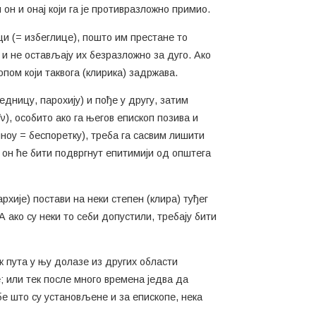
 он и онај који га је противразложно примио.
ци (= избеглице), пошто им престане то
 и не остављају их безразложно за дуго. Ако
опом који таквога (клирика) задржава.
једницу, парохију) и пође у другу, затим
ν), особито ако га његов епископ позива и
чиноу = беспоретку), треба га сасвим лишити
и он ће бити подвргнут епитимији од општега
архије) постави на неки степен (клира) туђег
 ако су неки то себи допустили, требају бити
ак пута у њу долазе из других области
; или тек после много времена једва да
бе што су установљене и за епископе, нека