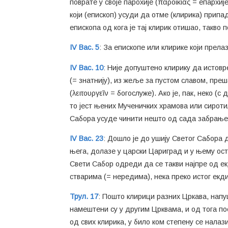
поврате у своје парохије (παροικίας = епархије
који (епископ) усуди да отме (клирика) припада
епископа од кога је тај клирик отишао, такво 
IV Вас. 5
: За епископе или клирике који прел
IV Вас. 10
: Није допуштено клирику да истовре
(= знатнију), из жеље за пустом славом, преша
(λειτουργεῖν = богослуже). Ако је, пак, неко
то јест њених Мученичких храмова или сироти
Сабора усуде чинити нешто од сада забрањено
IV Вас. 23
: Дошло је до ушију Светог Сабора 
њега, долазе у царски Цариград и у њему ост
Свети Сабор одреди да се такви најпре од ек
стварима (= нередима), нека преко истог екди
Трул. 17
: Пошто клирици разних Цркава, напу
намештени су у другим Црквама, и од тога п
од свих клирика, у било ком степену се налаз