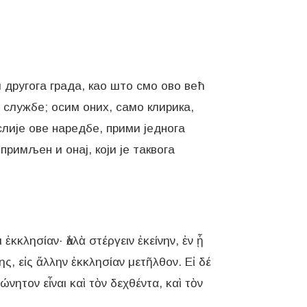
и другога града, као што смо ово већ
 службе; осим оних, само клирика,
ослије ове наредбе, прими једнога
примљен и онај, који је таквога
κκλησίαν· ἀλλὰ στέργειν ἐκείνην, ἐν ᾗ
κης, εἰς ἄλλην ἐκκλησίαν μετῆλθον. Εἰ δέ
νητον εἶναι καὶ τὸν δεχθέντα, καὶ τὸν