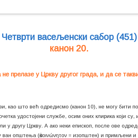
Четврти васељенски сабор (451)
канон 20.
 не прелазе у Цркву другог града, и да се такви
кви, као што већ одредисмо (канон 10), не могу бити п
почетка удостојени службе, осим оних клирика који су,
и у другу Цркву. А ако неки епископ, после ове одред
 ван општења (ἀκοινώνητον = изопштен) и примљени и