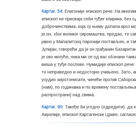
Картаг. 54
: Епигоније епископ рече: На многи
епископ не присваја себи туђег клирика, без
доброчинствима, која су њему допала кроз моју
је он, због великог сиромаштва, предао, те сам
јавно у Мапалитској парохији постављен, и та
Јулијан, говорећи да је он грађанин Базарита
је ово могуће, нека ми се од вас обзнани такв
меша у туђе послове. Нумидије епископ рече: 
то неправедно и недостојно учињено. Зато, а
усудио хиротонисати, чинећи против Саборских
(нам), по годинама и по времену постављења 
распространи) над свима.
Картаг. 90
: Такође би угодно (одредити): да к
Аврелије, епископ Картагенске Цркве, сагласи