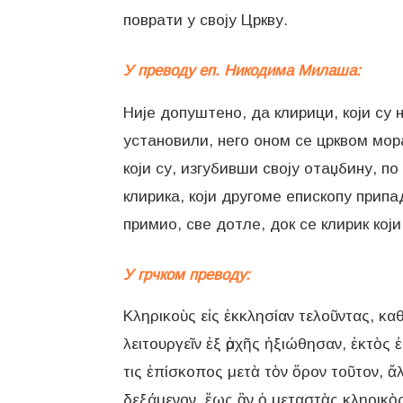
поврати у своју Цркву.
У преводу еп. Никодима Милаша:
Није допуштено, да клирици, који су 
установили, него оном се црквом мора
који су, изгубивши своју отаџбину, п
клирика, који другоме епископу припад
примио, све дотле, док се клирик који 
У грчком преводу:
Κληρικοὺς εἰς ἐκκλησίαν τελοῦντας, καθ
λειτουργεῖν ἐξ ἀρχῆς ἠξιώθησαν, ἐκτὸς ἐ
τις ἐπίσκοπος μετὰ τὸν ὅρον τοῦτον, ἄλ
δεξάμενον, ἕως ἂν ὁ μεταστὰς κληρικὸς 