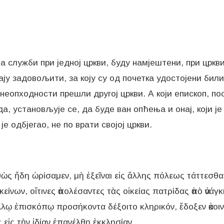
на служби при једној цркви, буду намјештени, при цркв
ју задовољити, за коју су од почетка удостојени били
о неопходности прешли другој цркви. А који епископ, п
а, установљује се, да буде ван опћења и онај, који је 
је одбјегао, не по врати својој цркви.
ὼς ἤδη ὡρίσαμεν, μὴ ἐξεῖναι εἰς ἄλλης πόλεως τάττεσθαι ἐ
κείνων, οἵτινες ἀπολέσαντες τὰς οἰκείας πατρίδας ἀπὸ ἀνάγ
λῳ ἐπισκόπῳ προσήκοντα δέξοιτο κληρικόν, ἔδοξεν ἀκοινώ
εἰς τὴν ἰδίαν ἐπανέλθῃ ἐκκλησίαν.