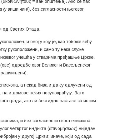
ни (ἀκοινωνήτους = ван општења). Ако се пак
ι /у виши чин/), без сагласности његовог
ни од Светих Отаца.
коположен, и оној у коју је, као тобоже већу
четку рукоположени, и само ту нека служе
а никаквог учешћа у стварима пређашње Цркве,
 (ове) одредбе овог Великог и Васељенског
. рашчињени).
епископа, а некад бива и да су одлучени од
 па и домове неких посуновраћују. Зато
ога града; ако ли бестидно наставе са истим
скопима, и без сагласности свога епископа
улог четвртог индикта (ἐπινομήσεως) ниједан
ибројан у другој Цркви; иначе, који од сада