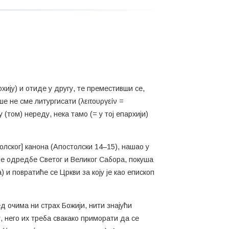
рохију) и отиде у другу, те преместивши се,
ше не сме литургисати (λειτουργείν =
 (том) нереду, нека тамо (= у тој епархији)
толског] канона (Апостолски 14–15), нашао у
ове одредбе Светог и Великог Сабора, покуша
и повратиће се Цркви за коју је као епископ
ед очима ни страх Божији, нити знајући
, него их треба свакако приморати да се