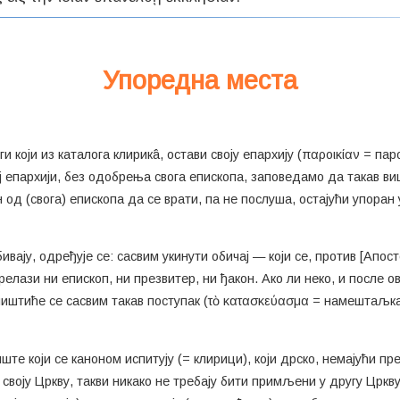
Упоредна места
ги који из каталога клирикâ, остави своју епархију (παροικίαν = па
ој епархији, без одобрења свога епископа, заповедамо да такав ви
д (свога) епископа да се врати, па не послуша, остајући упоран у
ивају, одређује се: сасвим укинути обичај — који се, против [Апос
релази ни епископ, ни презвитер, ни ђакон. Ако ли неко, и после 
ништиће се сасвим такав поступак (τὸ κατασκεύασμα = намештаљка) 
ште који се каноном испитују (= клирици), који дрско, немајући пр
своју Цркву, такви никако не требају бити примљени у другу Цркву