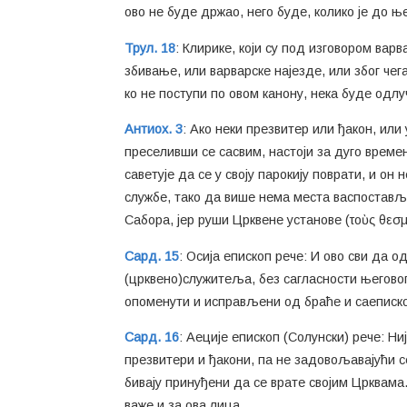
ово не буде држао, него буде, колико је до ње
Трул. 18
: Клирике, који су под изговором вар
збивање, или варварске најезде, или због чег
ко не поступи по овом канону, нека буде одлуч
Антиох. 3
: Ако неки презвитер или ђакон, или 
преселивши се сасвим, настоји за дуго времена
саветује да се у своју парокију поврати, и он
службе, тако да више нема места васпоставља
Сабора, јер руши Црквене установе (τοὺς θεσμο
Сард. 15
: Осија епископ рече: И ово сви да о
(црквено)служитеља, без сагласности његовог
опоменути и исправљени од браће и саеписко
Сард. 16
: Аеције епископ (Солунски) рече: Ни
презвитери и ђакони, па не задовољавајући с
бивају принуђени да се врате својим Црквама
важе и за ова лица.