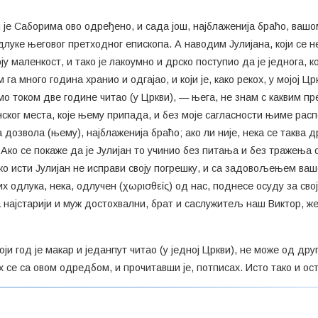
м је Саборима ово одређено, и сада још, најблаженија браћо, ва
 одлуке његовог претходног епископа. А наводим Јулијана, који се
 маленкост, и тако је лакоумно и дрско поступио да је једнога, к
 га много година хранио и одгајао, и који је, како рекох, у мојој 
мо током две године читао (у Цркви), — њега, не знам с каквим пр
нског места, које њему припада, и без моје сагласности њиме распо
а дозвола (њему), најблаженија браћо; ако ли није, нека се таква 
Ако се покаже да је Јулијан то учинио без питања и без тражења о
ко исти Јулијан не исправи своју погрешку, и са задовољењем ваше
 одлука, нека, одлучен (χωρισθείς) од нас, поднесе осуду за свој
најстарији и муж достохвални, брат и саслужитељ наш Виктор, же
оји год је макар и једанпут читао (у једној Цркви), не може од д
х се са овом одредбом, и прочитавши је, потписах. Исто тако и о