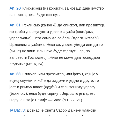
Ап. 20
: Клирик који (из користи, за новац) даје јемство
за некога, нека буде свргнут.
Ап. 81
: Рекли смо (канон б) да епископ, или презвитер,
не треба да се упушта у јавне службе (διοικήσεις =
управљања), него само да се бави (προσευκαιρεῖν)
Црквеним службама. Нека се, дакле, убеди или да то
(више) не чини, или нека буде свргнут. Јер, по
заповести Господњој: „Нико не може два господара
служити“ (Мт. 6, 24).
Ап. 83
: Епископ, или презвитер, или ђакон, који је у
војној служби, и хоће да задржи и једно и друго, то
јест и римску власт (ἀρχήν) и свештеничку управу
(διοίκησιν), нека буде свргнут. Јер, „што је царево —
Цару, а што је Божије — Богу“ (Мт. 22, 21).
IV Вас. 3
: Дознао је Свети Сабор да неки чланови