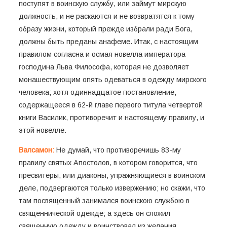
поступят в воинскую службу, или займут мирскую
должность, и не раскаются и не возвратятся к тому
образу жизни, который прежде избрали ради Бога,
должны быть преданы анафеме. Итак, с настоящим
правилом согласна и осмая новелла императора
господина Льва Философа, которая не дозволяет
монашествующим опять одеваться в одежду мирского
человека; хотя одиннадцатое постановление,
содержащееся в 62-й главе первого титула четвертой
книги Василик, противоречит и настоящему правилу, и
этой новелле.
Валсамон:
Не думай, что противоречишь 83-му
правилу святых Апостолов, в котором говорится, что
пресвитеры, или диаконы, упражняющиеся в воинском
деле, подвергаются только извержению; но скажи, что
там посвященный занимался воинскою службою в
священнической одежде; а здесь он сложил
священную одежду и воинствовал из желания