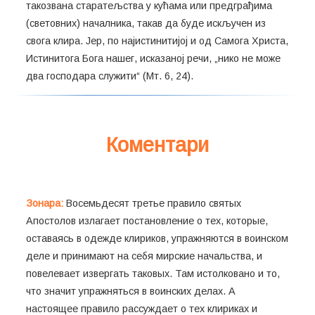
такозвана старатељства у кућама или предграђима
(световних) началника, такав да буде искључен из
свога клира. Јер, по најистинитијој и од Самога Христа,
Истинитога Бога нашег, исказаној речи, „нико не може
два господара служити“ (Мт. 6, 24).
Коментари
Зонара:
Восемьдесят третье правило святых
Апостолов излагает постановление о тех, которые,
оставаясь в одежде клириков, упражняются в воинском
деле и принимают на себя мирские начальства, и
повелевает извергать таковых. Там истолковано и то,
что значит упражняться в воинских делах. А
настоящее правило рассуждает о тех клириках и