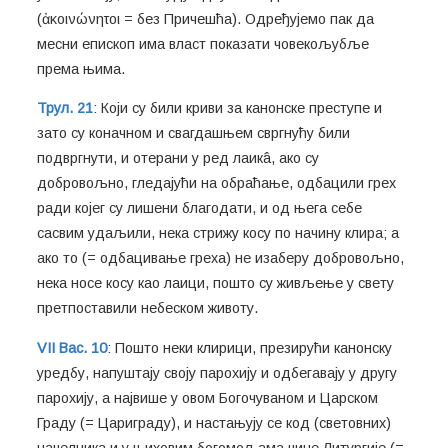
(ἀκοινώνητοι = без Причешћа). Одређујемо пак да
месни епископ има власт показати човекољубље
према њима.
Трул. 21
: Који су били криви за канонске преступе и
зато су коначном и свагдашњем свргнућу били
подвргнути, и отерани у ред лаикâ, ако су
добровољно, гледајући на обраћање, одбацили грех
ради којег су лишени благодати, и од њега себе
сасвим удаљили, нека стрижу косу по начину клира; а
ако то (= одбацивање греха) не изаберу добровољно,
нека носе косу као лаици, пошто су живљење у свету
претпоставили небеском животу.
VII Вас. 10
: Пошто неки клирици, презирући канонску
уредбу, напуштају своју парохију и одбегавају у другу
парохију, а највише у овом Богочуваном и Царском
Граду (= Цариграду), и настањују се код (световних)
начелника и у њиховим богомољама чине Литургије (=