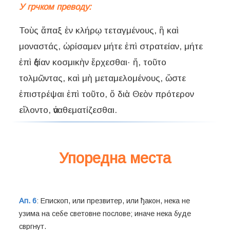
У грчком преводу:
Τοὺς ἅπαξ ἐν κλήρῳ τεταγμένους, ἢ καὶ
μοναστάς, ὡρίσαμεν μήτε ἐπὶ στρατείαν, μήτε
ἐπὶ ἀξίαν κοσμικὴν ἔρχεσθαι· ἤ, τοῦτο
τολμῶντας, καὶ μὴ μεταμελομένους, ὥστε
ἐπιστρέψαι ἐπὶ τοῦτο, ὅ διὰ Θεὸν πρότερον
εἵλοντο, ἀναθεματίζεσθαι.
Упоредна места
Ап. 6
: Епископ, или презвитер, или ђакон, нека не
узима на себе световне послове; иначе нека буде
свргнут.