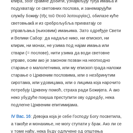
клира, због срамне добити, узнајмљују туђа имања и
подухватају се световних послова, и занемарујући
службу божију (τῆς τοῦ Θεοῦ λειτουργίας), обилазе куће
световњакâ и из среброљубља прихватају се
управљања (њиховим) имањима. Зато одређује Свети
и Велики Сабор: да надаље нико, ни епископ, ни
клирик, ни монах, не узима под најам имања или
ствари (= послове), нити узима да води световне
управе, осим ако је законом позван на неопходно
старање о малолетнима, или му епископ града наложи
старање о Црквеним пословима, или о незбринутим
сиротама, или удовицама, или о лицима која нарочито
потребују Црквену помоћ, страха ради Божијега. А ако
неко убудуће покуша преступити ову одредбу, нека
подлегне Црквеним епитимијама.
IV Вас. 16
: Девојка која је себе Господу Богу посветила,
а такође и монахиње, не могу ступати у брак. Ако ли се
у томе нађу, нека буду одлучене од општења