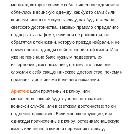
монахах, которые сняли с себя священное одеяние и
облеклись в воинскую одежду, как будто сами были
воинами, или в светскую одежду, как будто желали
светского достоинства. Таковых правило определило
подвергать анафеме, если они не раскаются, не
обратятся к той жизни, которую прежде избрали, и не
примут опять одежды свойственной этой жизни. Ибо
уже не признано было нужным подвергать их
извержению, как наказанию, потому что сами они
сложили с себя священническое достоинство; почему и
признаны достойными большего наказания.
Аристен:
Если причтенный к клиру, или
монашествовавший будет упорно оставаться в
воинской службе, или в светском достоинстве; то он
подлежит проклятию. Если монашествующие, или
однажды причисленные к клиру, оставив монашескую
жизнь или жизнь в клире и переменив одежду,