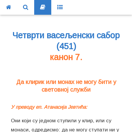
Четврти васељенски сабор
(451)
канон 7.
Да клирик или монах не могу бити у
световној служби
У преводу еп. Атанасија Јевтића:
Они који су једном ступили у клир, или су
монаси, одредисмо: да не могу ступати ни у