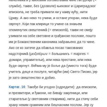
службе), такве, без (дозволе) њиховог и Цариградског
епископа, не треба примати ни у какву кућу, нити
Цркву. А ако неко то учини, и остане упоран, нека буде
свргнут. Који пак клирици то учине са знањем
споменутих свештеникâ (= епископâ), такви не смеју
узимати на себе световне и грађанске послове, пошто
им је Божанственим канонима забрањено да то чине.
Ако се ко затече да обавља посао такозваних
надстојникâ (μειζοτέρων = большнихъ = majores =
домари, управитељи), или нека престане, или нека
буде свргнут. Већма му је боље да (уместо тога) буде
учитељ деце и послуге, читајући (им) Свето Писмо, јер
је зато свештенство и добио.
Картаг. 16
: Такође би угодно (одредити): да епископи,
и презвитери, и ђакони, не бивају закупници, или
старатељи (у световним стварима), нити да стичу себи
храну неким срамним или бешчасним послом. Јер су