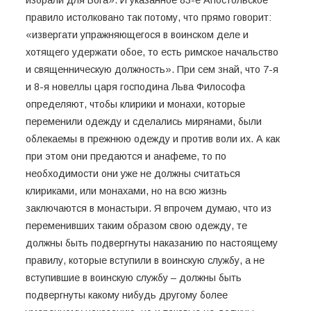
избрали для Бога». И указанное 83-е Апостольское
правило истолковано так потому, что прямо говорит:
«извергати упражняющегося в воинском деле и
хотящего удержати обое, то есть римское начальство
и священническую должность». При сем знай, что 7-я
и 8-я новеллы царя господина Льва Философа
определяют, чтобы клирики и монахи, которые
переменили одежду и сделались мирянами, были
облекаемы в прежнюю одежду и против воли их. А как
при этом они предаются и анафеме, то по
необходимости они уже не должны считаться
клириками, или монахами, но на всю жизнь
заключаются в монастыри. Я впрочем думаю, что из
переменивших таким образом свою одежду, те
должны быть подвергнуты наказанию по настоящему
правилу, которые вступили в воинскую службу, а не
вступившие в воинскую службу – должны быть
подвергнуты какому нибудь другому более