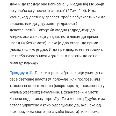
дужни да гледају оно написано: „Ниједан војник Божји
не уплиће се у послове светске“ (2Тим. 2, 4). И да
чтеце, кад достигну зрелост, треба побуђивати или да
се жене, или да дају завет уздржања (=
девствености). Такође би угодно (одредити): да
клирик, ако дâ новце у зајам, исте новце да прима
назад (= без камате); а ако је дао ствар, да прими
(назад) колико је дао. И да пре двадесет пет година
не треба хиротонисати ђакона. А и чтеци да се не
клањају народу.
Прводруги 11
: Презвитере или ђаконе, који узимају на
себе световне власти (= положаје) или послове, или
такозвана старатељства (κουρατωρείας = curationes) у
кућама (светских) началникâ, Божанствени и Свети
Канони подвргавају свргнућу. То и ми потврђујући, и за
остале уврштене у клир одређујемо: да, ако неко од
њих преузима световне службе (власти), или прима