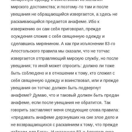
мирского достоинства; и поэтому-то там и после
увещания не обращающийся извергается, а здесь не
раскаивающийся предается анафеме. Ибо к
извержению он сам себя приговорил, прежде
осуждения сложив с себя священную одежду и
сделавшись мирянином. А как при изъяснении 83-го
Апостольского правила мы сказали, что не тотчас
извергается отправляющий мирскую службу, но после
увещания; то иной может спросить: должно ли тоже
быть соблюдено и в отношении к тому, кто сложил с
себя священную одежду и воинствовал, или и прежде
увещания он тотчас должен быть подвергнут
анафеме? Думаю, что и таковый должен быть предан
анафеме, если после увещания не обратится. Так
говорить заставляют меня следующие слова правила:
«предавать анафеме дерзнувших на сие злое дело и
не возвращающихся с раскаянием к тому, что прежде