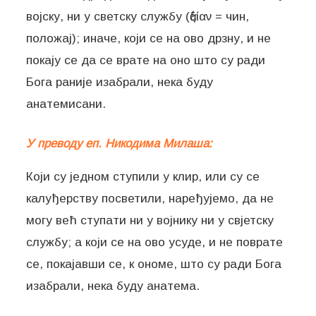
војску, ни у светску службу (ἀξίαν = чин,
положај); иначе, који се на ово дрзну, и не
покају се да се врате на оно што су ради
Бога раније изабрали, нека буду
анатемисани.
У преводу еп. Никодима Милаша:
Који су једном ступили у клир, или су се
калуђерству посветили, наређујемо, да не
могу већ ступати ни у војнику ни у свјетску
службу; а који се на ово усуде, и не поврате
се, покајавши се, к ономе, што су ради Бога
изабрали, нека буду анатема.