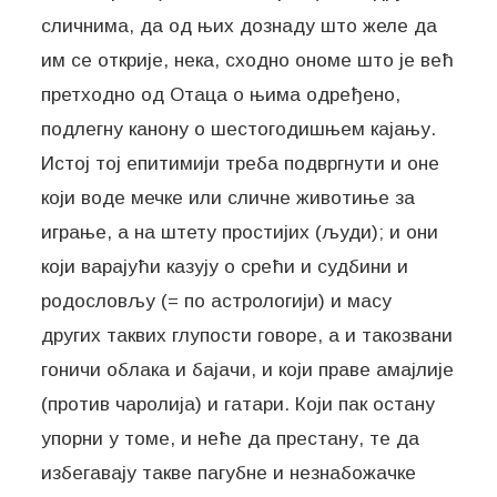
сличнима, да од њих дознаду што желе да
им се открије, нека, сходно ономе што је већ
претходно од Отаца о њима одређено,
подлегну канону о шестогодишњем кајању.
Истој тој епитимији треба подвргнути и оне
који воде мечке или сличне животиње за
играње, а на штету простијих (људи); и они
који варајући казују о срећи и судбини и
родословљу (= по астрологији) и масу
других таквих глупости говоре, а и такозвани
гоничи облака и бајачи, и који праве амајлије
(против чаролија) и гатари. Који пак остану
упорни у томе, и неће да престану, те да
избегавају такве пагубне и незнабожачке