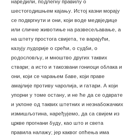
наредили, подлегну правилу о
шестогодишњем кајању. Истој казни морају
се подвргнути и они, који воде медвједице
или сличне животиње на развесељавање, а
на штету простога свијета, те варајући,
казују лудорије о срећи, о судби, о
родословљу, и мноштво других таквих
ствари; а исто и такозвани гониоци облака и
они, који се чарањем баве, који праве
амајлије противу чаролија, и гатари. А који
упорни у томе остану, и не ће да се одврате
и уклоне од таквих штетних и незнабожачких
измишљотина, наређујемо, да са свијем из
цркве прогнани буду, као што и света
правила налажу; јер каквог опћења има