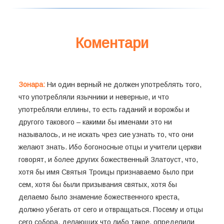
Коментари
Зонара:
Ни один верный не должен употреблять того,
что употребляли язычники и неверные, и что
употребляли еллины, то есть гаданий и ворожбы и
другого такового – какими бы именами это ни
называлось, и не искать чрез сие узнать то, что они
желают знать. Ибо богоносные отцы и учители церкви
говорят, и более других божественный Златоуст, что,
хотя бы имя Святыя Троицы признаваемо было при
сем, хотя бы были призывания святых, хотя бы
делаемо было знамение божественного креста,
должно убегать от сего и отвращаться. Посему и отцы
сего собора, делающих что либо такое, определили