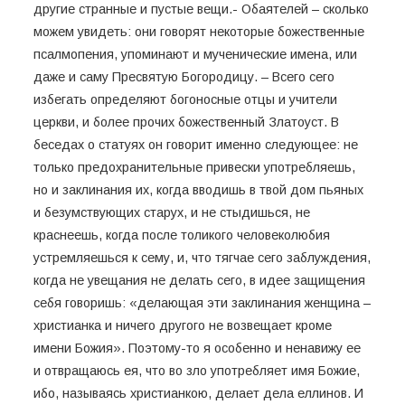
другие странные и пустые вещи.- Обаятелей – сколько
можем увидеть: они говорят некоторые божественные
псалмопения, упоминают и мученические имена, или
даже и саму Пресвятую Богородицу. – Всего сего
избегать определяют богоносные отцы и учители
церкви, и более прочих божественный Златоуст. В
беседах о статуях он говорит именно следующее: не
только предохранительные привески употребляешь,
но и заклинания их, когда вводишь в твой дом пьяных
и безумствующих старух, и не стыдишься, не
краснеешь, когда после толикого человеколюбия
устремляешься к сему, и, что тягчае сего заблуждения,
когда не увещания не делать сего, в идее защищения
себя говоришь: «делающая эти заклинания женщина –
христианка и ничего другого не возвещает кроме
имени Божия». Поэтому-то я особенно и ненавижу ее
и отвращаюсь ея, что во зло употребляет имя Божие,
ибо, называясь христианкою, делает дела еллинов. И