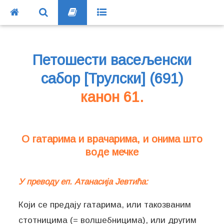
Петошести васељенски
сабор [Трулски] (691)
канон 61.
О гатарима и врачарима, и онима што
воде мечке
У преводу еп. Атанасија Јевтића:
Који се предају гатарима, или такозваним
стотницима (= волшебницима), или другим