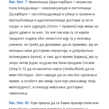
Вас. Вел. 7
: Мужелошци (ἀρρενοφθόροι = моужьска
пола блоудьници = хомосексуалци) и скотолошци
(ζωοφθόροι = скотоблоудьници) и убице и тровачи и
прељубочинци и идолопоклоници достојни су исте
осуде; и зато одредбу (τύπον = правило) коју имаш за
друге држи и за њих. За оне пак који су се кајали
тридесет година због нечистоте коју су у незнању
учинили, не треба да двоумимо да их примамо, јер их
незнање чини достојним опроштаја, и добровољно
исповедање (греха), и тако дуго време (кајања), јер су
скоро читав један људски век били предани Сатани
(1Кор 5, 5) да се васпитно науче (παιδευθῶσι) да не
живе бестидно. Зато нареди да се они без одлагања
приме, а особито ако имају сузе које умољавају твоју
милосрдност, и показују живљење достојано
сажаљења.
Вас. Вел. 65
: Који призна да се бавио врачарством или
волшебним напитцима (γοητείαν ἢ φαρμακείαν =