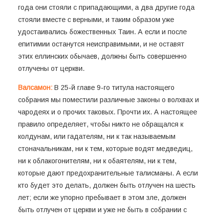
года они стояли с припадающими, а два другие года
стояли вместе с верными, и таким образом уже
удостаивались божественных Таин. А если и после
епитимии останутся неисправимыми, и не оставят
этих еллинских обычаев, должны быть совершенно
отлучены от церкви.
Валсамон:
В 25-й главе 9-го титула настоящего
собрания мы поместили различные законы о волхвах и
чародеях и о прочих таковых. Прочти их. А настоящее
правило определяет, чтобы никто не обращался к
колдунам, или гадателям, ни к так называемым
стоначальникам, ни к тем, которые водят медведиц,
ни к облакогонителям, ни к обаятелям, ни к тем,
которые дают предохранительные талисманы. А если
кто будет это делать, должен быть отлучен на шесть
лет; если же упорно пребывает в этом зле, должен
быть отлучен от церкви и уже не быть в собрании с