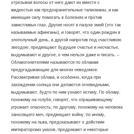
отрезывая волосы от него дают их вместе с
жидкостью как предохранительные талисманы, и как
имеющие силу помогать в болезнях и против
завистливых глаз. Другие носят в пазухе змей (это так
называемые афинганы), и говорят, что один рожден в
злополучный день, а другой напротив под счастливою
звездою; предвещают будущее счастье и несчастье,
выдумывают и другое, о чем нельзя даже и писать. –
Облакогонителями называются по облакам
предугадывающие для многих неведомое.
Рассматривая облака, и особенно, когда при
захождении солнца они делаются огневидными,
выдумывают, будто по ним узнают истину. По облаку,
похожему на голубя, говорят, что спрашивающему
угрожает опасность; по другому, похожему на человека
заносящего меч, предвещает войну; по иному,
похожему на льва, предсказывают о действии
императорских указов, предрекают и некоторые