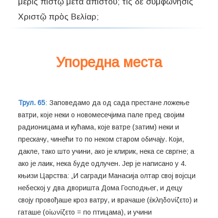
μερὶς πιστῷ μετὰ ἀπίστου; τίς δὲ συμφώνησις
Χριστῷ πρὸς Βελίαρ;
Упоредна места
Трул. 65
: Заповедамо да од сада престане ложење
ватри, које неки о новомесечјима пале пред својим
радионицама и кућама, које ватре (затим) неки и
прескачу, чинећи то по неком старом обичају. Који,
дакле, тако што учини, ако је клирик, нека се свргне; а
ако је лаик, нека буде одлучен. Јер је написано у 4.
књизи Царства: „И сагради Манасија олтар свој војсци
небеској у два дворишта Дома Господњег, и децу
своју провођаше кроз ватру, и врачаше (ἐκληδονίζετο) и
гаташе (οἰωνίζετο = по птицама), и учини