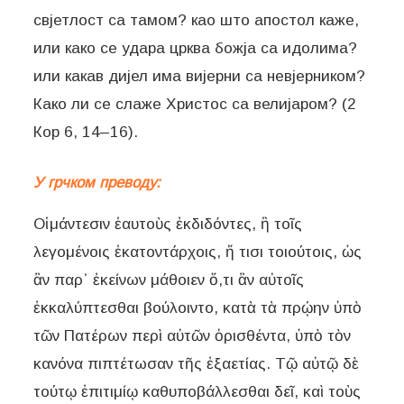
свјетлост са тамом? као што апостол каже,
или како се удара црква божја са идолима?
или какав дијел има вијерни са невјерником?
Како ли се слаже Христос са велијаром? (2
Кор 6, 14–16).
У грчком преводу:
Οἱ μάντεσιν ἑαυτοὺς ἐκδιδόντες, ἢ τοῖς
λεγομένοις ἑκατοντάρχοις, ἤ τισι τοιούτοις, ὡς
ἂν παρ᾿ ἐκείνων μάθοιεν ὅ,τι ἂν αὐτοῖς
ἐκκαλύπτεσθαι βούλοιντο, κατὰ τὰ πρῴην ὑπὸ
τῶν Πατέρων περὶ αὐτῶν ὁρισθέντα, ὑπὸ τὸν
κανόνα πιπτέτωσαν τῆς ἑξαετίας. Τῷ αὐτῷ δὲ
τούτῳ ἐπιτιμίῳ καθυποβάλλεσθαι δεῖ, καὶ τοὺς