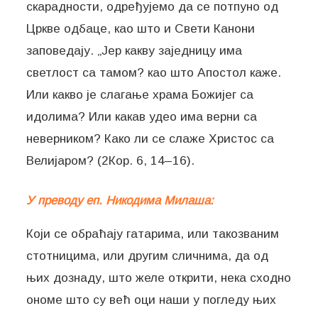
скарадности, одређујемо да се потпуно од
Цркве одбаце, као што и Свети Канони
заповедају. „Јер какву заједницу има
светлост са тамом? као што Апостол каже.
Или какво је слагање храма Божијег са
идолима? Или какав удео има верни са
неверником? Како ли се слаже Христос са
Велијаром? (2Кор. 6, 14–16).
У преводу еп. Никодима Милаша:
Који се обраћају гатарима, или такозваним
стотницима, или другим сличнима, да од
њих дознаду, што желе открити, нека сходно
ономе што су већ оци наши у погледу њих