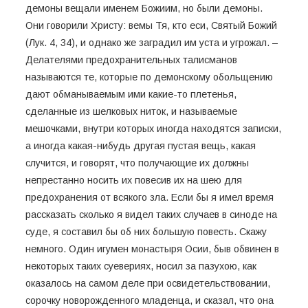
демоны вещали именем Божиим, но были демоны.
Они говорили Христу: вемы Тя, кто еси, Святый Божий
(Лук. 4, 34), и однако же заградил им уста и угрожал. –
Делателями предохранительных талисманов
называются те, которые по демонскому обольщению
дают обманываемым ими какие-то плетенья,
сделанные из шелковых ниток, и называемые
мешочками, внутри которых иногда находятся записки,
а иногда какая-нибудь другая пустая вещь, какая
случится, и говорят, что получающие их должны
непрестанно носить их повесив их на шею для
предохранения от всякого зла. Если бы я имел время
рассказать сколько я видел таких случаев в синоде на
суде, я составил бы об них большую повесть. Скажу
немного. Один игумен монастыря Осии, быв обвинен в
некоторых таких суевериях, носил за пазухою, как
оказалось на самом деле при освидетельствовании,
сорочку новорожденного младенца, и сказал, что она