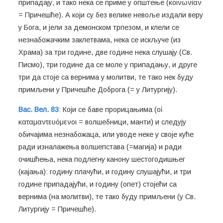
припадају, и тако нека се приме у општење (κοινωνίαν
= Причешће). А који су без велике невоље издали веру
у Бога, и јели за демонском трпезом, и клели се
незнабожачким заклетвама, нека се искључе (из
Храма) за три године, две године нека слушају (Св.
Писмо), три године да се моле у припадању, и друге
три да стоје са вернима у молитви, те тако нек буду
примљени у Причешће Доброга (= у Литургију).
Вас. Вел. 83
: Који се баве прорицањима (οἱ
καταμαντευόμενοι = волшебници, манти) и следују
обичајима незнабожаца, или уводе неке у своје куће
ради изналажења волшепстава (=магија) и ради
очишћења, нека подлегну канону шестогодишњег
(кајања): годину плачући, и годину слушајући, и три
године припадајући, и годину (опет) стојећи са
вернима (на молитви), те тако буду примљени (у Св.
Литургију = Причешће).