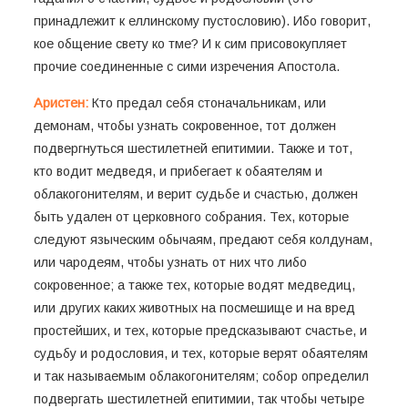
принадлежит к еллинскому пустословию). Ибо говорит,
кое общение свету ко тме? И к сим присовокупляет
прочие соединенные с сими изречения Апостола.
Аристен:
Кто предал себя стоначальникам, или
демонам, чтобы узнать сокровенное, тот должен
подвергнуться шестилетней епитимии. Также и тот,
кто водит медведя, и прибегает к обаятелям и
облакогонителям, и верит судьбе и счастью, должен
быть удален от церковного собрания. Тех, которые
следуют языческим обычаям, предают себя колдунам,
или чародеям, чтобы узнать от них что либо
сокровенное; а также тех, которые водят медведиц,
или других каких животных на посмешище и на вред
простейших, и тех, которые предсказывают счастье, и
судьбу и родословия, и тех, которые верят обаятелям
и так называемым облакогонителям; собор определил
подвергать шестилетней епитимии, так чтобы четыре