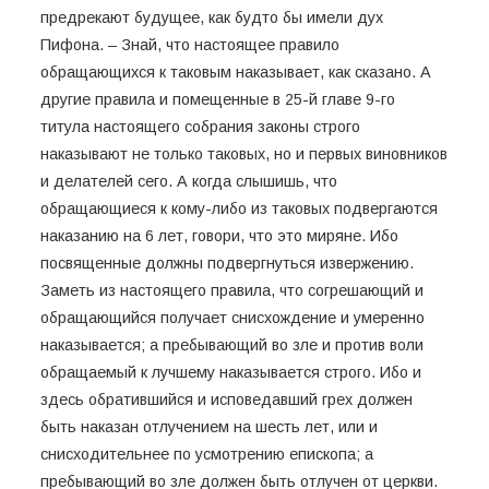
предрекают будущее, как будто бы имели дух
Пифона. – Знай, что настоящее правило
обращающихся к таковым наказывает, как сказано. А
другие правила и помещенные в 25-й главе 9-го
титула настоящего собрания законы строго
наказывают не только таковых, но и первых виновников
и делателей сего. А когда слышишь, что
обращающиеся к кому-либо из таковых подвергаются
наказанию на 6 лет, говори, что это миряне. Ибо
посвященные должны подвергнуться извержению.
Заметь из настоящего правила, что согрешающий и
обращающийся получает снисхождение и умеренно
наказывается; а пребывающий во зле и против воли
обращаемый к лучшему наказывается строго. Ибо и
здесь обратившийся и исповедавший грех должен
быть наказан отлучением на шесть лет, или и
снисходительнее по усмотрению епископа; а
пребывающий во зле должен быть отлучен от церкви.