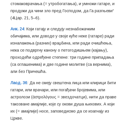
стомаковрачања (= утробогатања), и умножи гатаре, и
продужи да чини зло пред Господом, да Га разгњеви“
(4Цар. 21, 5–6).
Анк. 24
: Који гатају и следују незнабожачким
обичајима, или доводе у своје куће неке (гатаре) ради
изналажења (разних) враџбина, или ради очишћења,
нека се подвргну канону о петогодишњем (кајању),
проходећи одређене степене: три године припадања
(са оглашенима) и две године молитве (са вернима),
али без Причешћа.
Лаод. 36
: Да не смеју свештена лица или клирици бити
гатари, или врачари, или погађачи бројевима, или
астролози (ἀστρολόγους = звездочатци), нити да праве
такозване амајлије, које су окови душа њихових. А који
их (= амајлије) носе, заповедисмо да се изагнају из
Цркве.