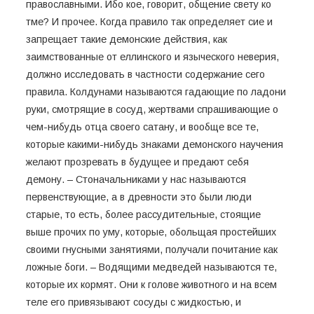
православными. Ибо кое, говорит, общение свету ко
тме? И прочее. Когда правило так определяет сие и
запрещает такие демонские действия, как
заимствованные от еллинского и языческого неверия,
должно исследовать в частности содержание сего
правила. Колдунами называются гадающие по ладони
руки, смотрящие в сосуд, жертвами спрашивающие о
чем-нибудь отца своего сатану, и вообще все те,
которые какими-нибудь знаками демонского научения
желают прозревать в будущее и предают себя
демону. – Стоначальниками у нас называются
первенствующие, а в древности это были люди
старые, то есть, более рассудительные, стоящие
выше прочих по уму, которые, обольщая простейших
своими гнусными занятиями, получали почитание как
ложные боги. – Водящими медведей называются те,
которые их кормят. Они к голове животного и на всем
теле его привязывают сосуды с жидкостью, и