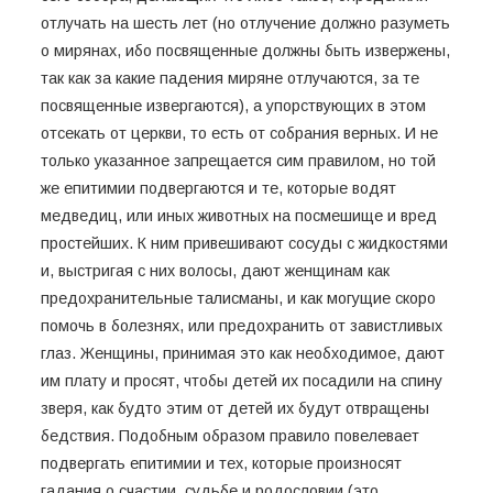
отлучать на шесть лет (но отлучение должно разуметь
о мирянах, ибо посвященные должны быть извержены,
так как за какие падения миряне отлучаются, за те
посвященные извергаются), а упорствующих в этом
отсекать от церкви, то есть от собрания верных. И не
только указанное запрещается сим правилом, но той
же епитимии подвергаются и те, которые водят
медведиц, или иных животных на посмешище и вред
простейших. К ним привешивают сосуды с жидкостями
и, выстригая с них волосы, дают женщинам как
предохранительные талисманы, и как могущие скоро
помочь в болезнях, или предохранить от завистливых
глаз. Женщины, принимая это как необходимое, дают
им плату и просят, чтобы детей их посадили на спину
зверя, как будто этим от детей их будут отвращены
бедствия. Подобным образом правило повелевает
подвергать епитимии и тех, которые произносят
гадания о счастии, судьбе и родословии (это