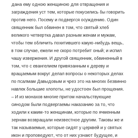
дана ему одною женщиною для отвращения и
заграждения уст тем, которые покусились бы говорить
против него. Посему и подвергся осуждению. Один
священник был обвинен в том, что святый хлеб
великого четвертка давал разным женам и мужам,
чтобы тем обличить похитившего какую-нибудь вещь,
в том случае, ежели не скоро потребит оный; и испил
чашу извержения. И другой священник, обвиненный в
том, что с евангелием привязанным к дереву и
вращаемым вокруг делал вопросы о некоторых делах
по псалмам Давыдовым и чрез это на многих безвинно
навлек большие хлопоты, не удостоен был прощения.
– И из монахов многие притом начальствующие
синодом были подвергаемы наказанию за то, что
ходили к каким-то женщинам, которые по ячменным
зернам возвращали неизвестное другим. Таковы же и
так называемые, которые сидят у церквей и у святых
икон и проповедуют, что от них узнают будущее, и