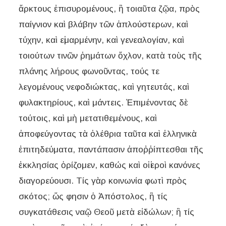
ἄρκτους ἐπισυρομένους, ἢ τοιαῦτα ζῷα, πρὸς
παίγνιον καὶ βλάβην τῶν ἁπλούστερων, καὶ
τύχην, καὶ εἱμαρμένην, καὶ γενεαλογίαν, καὶ
τοιούτων τινῶν ῥημάτων ὄχλον, κατὰ τοὺς τῆς
πλάνης λήρους φωνοῦντας, τούς τε
λεγομένους νεφοδιώκτας, καὶ γητευτάς, καὶ
φυλακτηρίους, καὶ μάντεις. Ἐπιμένοντας δὲ
τούτοις, καὶ μὴ μετατιθεμένους, καὶ
ἀποφεύγοντας τὰ ὀλέθρια ταῦτα καὶ ἑλληνικὰ
ἐπιτηδεύματα, παντάπασιν ἀποῤῥίπτεσθαι τῆς
ἐκκλησίας ὁρίζομεν, καθώς καὶ οἱ ἱεροὶ κανόνες
διαγορεύουσι. Τίς γὰρ κοινωνία φωτὶ πρὸς
σκότος; ὥς φησιν ὁ Ἀπόστολος, ἢ τίς
συγκατάθεσις ναῷ Θεοῦ μετὰ εἰδώλων; ἢ τίς