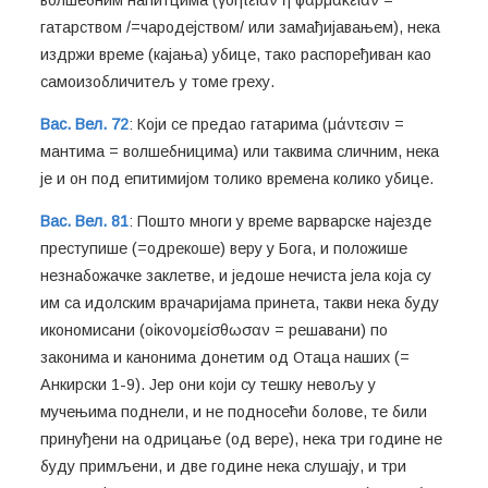
гатарством /=чародејством/ или замађијавањем), нека
издржи време (кајања) убице, тако распоређиван као
самоизобличитељ у томе греху.
Вас. Вел. 72
: Који се предао гатарима (μάντεσιν =
мантима = волшебницима) или таквима сличним, нека
је и он под епитимијом толико времена колико убице.
Вас. Вел. 81
: Пошто многи у време варварске најезде
преступише (=одрекоше) веру у Бога, и положише
незнабожачке заклетве, и једоше нечиста јела која су
им са идолским врачаријама принета, такви нека буду
икономисани (οἰκονομείσθωσαν = решавани) по
законима и канонима донетим од Отаца наших (=
Анкирски 1-9). Јер они који су тешку невољу у
мучењима поднели, и не подносећи болове, те били
принуђени на одрицање (од вере), нека три године не
буду примљени, и две године нека слушају, и три