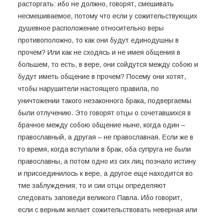
расторгать: ибо не должно, говорят, смешивать
несмешиваемое, потому что если у сожительствующих
душевное расположение относительно веры
противоположно, то как они будут единодушны в
прочем? Или как не сходясь и не имея общения в
большем, то есть, в вере, они сойдутся между собою и
будут иметь общение в прочем? Посему они хотят,
чтобы нарушители настоящего правила, по
уничтожении такого незаконного брака, подвергаемы
были отлучению. Это говорят отцы о сочетавшихся в
брачное между собою общение ныне, когда один –
православный, а другая – не православная. Если же в
то время, когда вступали в брак, оба супруга не были
православны, а потом одно из сих лиц познало истину
и присоединилось к вере, а другое еще находится во
тме заблуждения; то и сии отцы определяют
следовать заповеди великого Павла. Ибо говорит,
если с верным желает сожительствовать неверная или