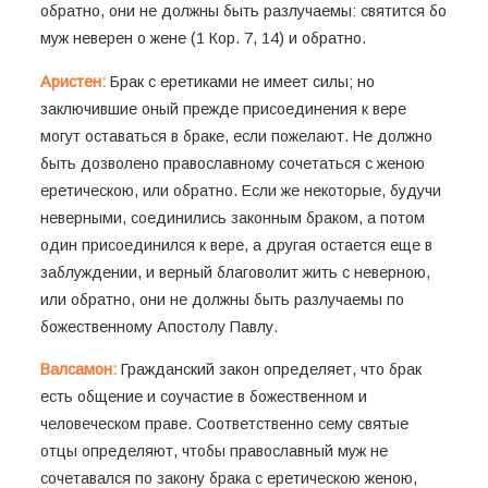
обратно, они не должны быть разлучаемы: святится бо
муж неверен о жене (1 Кор. 7, 14) и обратно.
Аристен:
Брак с еретиками не имеет силы; но
заключившие оный прежде присоединения к вере
могут оставаться в браке, если пожелают. Не должно
быть дозволено православному сочетаться с женою
еретическою, или обратно. Если же некоторые, будучи
неверными, соединились законным браком, а потом
один присоединился к вере, а другая остается еще в
заблуждении, и верный благоволит жить с неверною,
или обратно, они не должны быть разлучаемы по
божественному Апостолу Павлу.
Валсамон:
Гражданский закон определяет, что брак
есть общение и соучастие в божественном и
человеческом праве. Соответственно сему святые
отцы определяют, чтобы православный муж не
сочетавался по закону брака с еретическою женою,