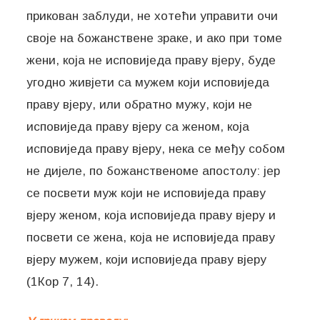
прикован заблуди, не хотећи управити очи
своје на божанствене зраке, и ако при томе
жени, која не исповиједа праву вјеру, буде
угодно живјети са мужем који исповиједа
праву вјеру, или обратно мужу, који не
исповиједа праву вјеру са женом, која
исповиједа праву вјеру, нека се међу собом
не дијеле, по божанственоме апостолу: јер
се посвети муж који не исповиједа праву
вјеру женом, која исповиједа праву вјеру и
посвети се жена, која не исповиједа праву
вјеру мужем, који исповиједа праву вјеру
(1Кор 7, 14).