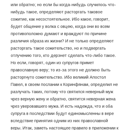
или обратно; но если бы когда-нибудь случилось что-
нибудь такое, определяют расторгать таковое
сожитие, как несостоятельное. Ибо какое, говорит,
будет общение у волка с овцею, когда они во всем
противоположно думают и враждуют по причине
различия образа их жизни? И не только определяют
расторгать такое сожительство, но и подвергать
отлучению того, кто дерзнет сделать что-либо такое.
Но если, говорят, один из супругов примет
православную веру; то из-за этого не должно быть
расторгнуто сожительство. Ибо великий Апостол
Павел, в своем послании к Коринфянам, определил не
разлучать таких, потому что святился неверный муж
чрез верную жену и обратно, святится неверная жена
чрез уверовавшего мужа. И есть надежда, что и оба
супруга в последствии будут единомысленны в вере
вследствие принятия одним из них православной
веры. Итак, заметь настоящее правило в приложении к