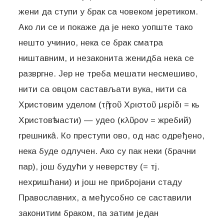
жени да ступи у брак са човеком јеретиком.
Ако ли се и покаже да је неко уопште тако
нешто учинио, нека се брак сматра
ништавним, и незаконита женидба нека се
развргне. Јер не треба мешати несмешиво,
нити са овцом састављати вука, нити са
Христовим уделом (τῇ τοῦ Χριστοῦ μερίδι = кь
Христовѣ части) — удео (κλῦρον = жребий)
грешникâ. Ко преступи ово, од нас одређено,
нека буде одлучен. Ако су пак неки (брачни
пар), још будући у неверству (= тј.
нехришћани) и још не прибројани стаду
Православних, а међусобно се саставили
законитим браком, па затим један