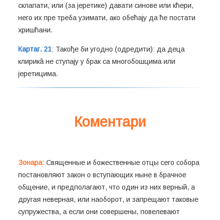
склапати, или (за јеретике) давати синове или кћери,
него их пре треба узимати, ако обећају да ће постати
хришћани.
Картаг. 21
: Такође би угодно (одредити): да деца
клирикâ не ступају у брак са многобошцима или
јеретицима.
Коментари
Зонара:
Священные и божественные отцы сего собора
постановляют закон о вступающих ныне в брачное
общение, и предполагают, что один из них верный, а
другая неверная, или наоборот, и запрещают таковые
супружества, а если они совершены, повелевают