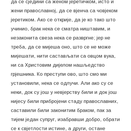
да се cjeдини са женом јеретичком, исто и
жени православној, да се вјенча са човјеком
јеретиком. Ако се открије, да је ко тако што
учинио, брак нека се сматра ништавим, и
незаконита свеза нека се развргне; јер не
треба, да се мијеша оно, што се не може
мијешати, нити састављати са овцом вука,
ни са Христовим дијелом нашљедство
грјешника. Ко преступи ово, што смо ми
установили, нека се одлучи. Али ако су се
неки, док су још у невјерству били и док још
нијесу били прибројени стаду православних,
саставили били законитим браком, пак за
тијем један супруг, изабравши добро, обрати
се к свјетлости истине, а други, остане