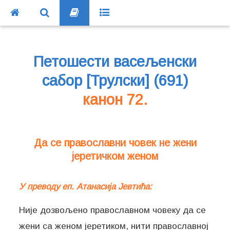
Петошести васељенски
сабор [Трулски] (691)
канон 72.
Да се православни човек не жени
јеретичком женом
У преводу еп. Атанасија Јевтића:
Није дозвољено православном човеку да се
жени са женом јеретиком, нити православној