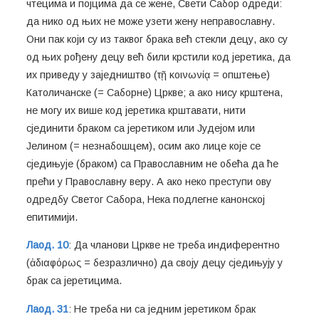
чтецима и појцима да се жене, Свети Сабор одреди:
да нико од њих не може узети жену неправославну.
Они пак који су из таквог брака већ стекли децу, ако су
од њих рођену децу већ били крстили код јеретика, да
их приведу у заједништво (τῇ κοινωνίᾳ = општење)
Католичанске (= Саборне) Цркве; а ако нису крштена,
не могу их више код јеретика крштавати, нити
сјединити браком са јеретиком или Јудејом или
Јелином (= незнабошцем), осим ако лице које се
сједињује (браком) са Православним не обећа да ће
прећи у Православну веру. А ако неко преступи ову
одредбу Светог Сабора, Нека подлегне канонској
епитимији.
Лаод. 10
: Да чланови Цркве не треба индиферентно
(ἀδιαφόρως = безразлично) да своју децу сједињују у
брак са јеретицима.
Лаод. 31
: Не треба ни са једним јеретиком брак