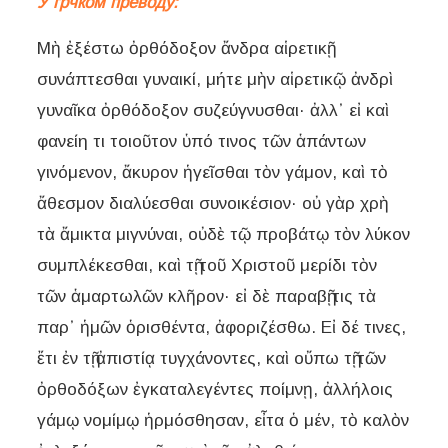
У грчком преводу:
Μὴ ἐξέστω ὀρθόδοξον ἄνδρα αἱρετικῇ
συνάπτεσθαι γυναικί, μήτε μὴν αἱρετικῷ ἀνδρὶ
γυναῖκα ὀρθόδοξον συζεύγνυσθαι· ἀλλ᾿ εἰ καὶ
φανείη τι τοιοῦτον ὑπό τινος τῶν ἁπάντων
γινόμενον, ἄκυρον ἡγεῖσθαι τὸν γάμον, καὶ τὸ
ἄθεσμον διαλύεσθαι συνοικέσιον· οὐ γὰρ χρὴ
τὰ ἄμικτα μιγνύναι, οὐδὲ τῷ προβάτῳ τὸν λύκον
συμπλέκεσθαι, καὶ τῇ τοῦ Χριστοῦ μερίδι τὸν
τῶν ἁμαρτωλῶν κλῆρον· εἰ δὲ παραβῇ τις τὰ
παρ᾿ ἡμῶν ὁρισθέντα, ἀφοριζέσθω. Εἰ δέ τινες,
ἔτι ἐν τῇ ἀπιστίᾳ τυγχάνοντες, καὶ οὔπω τῇ τῶν
ὀρθοδόξων ἐγκαταλεγέντες ποίμνῃ, ἀλλήλοις
γάμῳ νομίμῳ ἡρμόσθησαν, εἶτα ὁ μέν, τὸ καλὸν