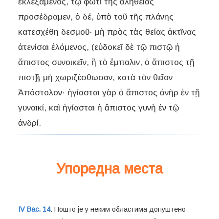
ἐκλεξάμενος, τῷ φωτὶ τῆς ἀληθείας
προσέδραμεν, ὁ δέ, ὑπὸ τοῦ τῆς πλάνης
κατεσχέθη δεσμοῦ· μὴ πρὸς τὰς θείας ἀκτῖνας
ἀτενίσαι ἑλόμενος, (εὐδοκεῖ δὲ τῷ πιστῷ ἡ
ἄπιστος συνοικεῖν, ἢ τὸ ἔμπαλιν, ὁ ἄπιστος τῇ
πιστῇ), μὴ χωριζέσθωσαν, κατὰ τὸν θεῖον
Ἀπόστολον· ἡγίασται γὰρ ὁ ἄπιστος ἀνὴρ ἐν τῇ
γυναικί, καὶ ἡγίασται ἡ ἄπιστος γυνὴ ἐν τῷ
ἀνδρί.
Упоредна места
IV Вас. 14
: Пошто је у неким областима допуштено