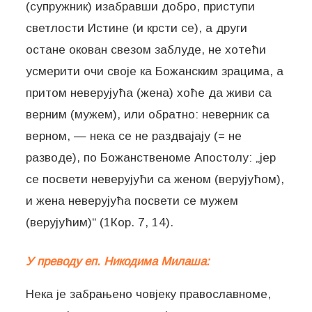
(супружник) изабравши добро, приступи
светлости Истине (и крсти се), а други
остане окован свезом заблуде, не хотећи
усмерити очи своје ка Божанским зрацима, а
притом неверујућа (жена) хоће да живи са
верним (мужем), или обратно: неверник са
верном, — нека се не раздвајају (= не
разводе), по Божанственоме Апостолу: „јер
се посвети неверујући са женом (верујућом),
и жена неверујућа посвети се мужем
(верујућим)“ (1Кор. 7, 14).
У преводу еп. Никодима Милаша:
Нека је забрањено човјеку православноме,