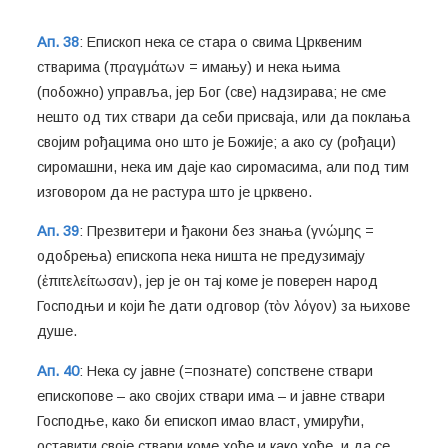
Ап. 38
: Епископ нека се стара о свима Црквеним
стварима (πραγμάτων = имању) и нека њима
(побожно) управља, јер Бог (све) надзирава; не сме
нешто од тих ствари да себи присваја, или да поклања
својим рођацима оно што је Божије; а ако су (рођаци)
сиромашни, нека им даје као сиромасима, али под тим
изговором да не растура што је црквено.
Ап. 39
: Презвитери и ђакони без знања (γνώμης =
одобрења) епископа нека ништа не предузимају
(ἐπιτελείτωσαν), јер је он тај коме је поверен народ
Господњи и који ће дати одговор (τὸν λόγον) за њихове
душе.
Ап. 40
: Нека су јавне (=познате) сопствене ствари
епископове – ако својих ствари има – и јавне ствари
Господње, како би епископ имао власт, умирући,
оставити своје ствари коме хоће и како хоће, и да се