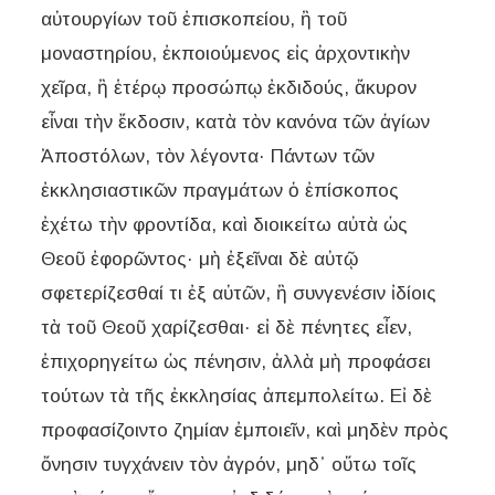
αὐτουργίων τοῦ ἐπισκοπείου, ἢ τοῦ
μοναστηρίου, ἐκποιούμενος εἰς ἀρχοντικὴν
χεῖρα, ἢ ἑτέρῳ προσώπῳ ἐκδιδούς, ἄκυρον
εἶναι τὴν ἔκδοσιν, κατὰ τὸν κανόνα τῶν ἁγίων
Ἀποστόλων, τὸν λέγοντα· Πάντων τῶν
ἐκκλησιαστικῶν πραγμάτων ὁ ἐπίσκοπος
ἐχέτω τὴν φροντίδα, καὶ διοικείτω αὐτὰ ὡς
Θεοῦ ἐφορῶντος· μὴ ἐξεῖναι δὲ αὐτῷ
σφετερίζεσθαί τι ἐξ αὐτῶν, ἢ συνγενέσιν ἰδίοις
τὰ τοῦ Θεοῦ χαρίζεσθαι· εἰ δὲ πένητες εἶεν,
ἐπιχορηγείτω ὡς πένησιν, ἀλλὰ μὴ προφάσει
τούτων τὰ τῆς ἐκκλησίας ἀπεμπολείτω. Εἰ δὲ
προφασίζοιντο ζημίαν ἐμποιεῖν, καὶ μηδὲν πρὸς
ὄνησιν τυγχάνειν τὸν ἀγρόν, μηδ᾿ οὕτω τοῖς