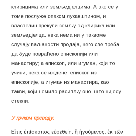
клирицима или земљедјелцима. А ако се у
томе послуже опаком лукавштином, и
властелин прекупи земљу од клирика или
земљедјелца, нека нема ни у таквоме
случају ваљаности продаја, него све треба
да буде повраћено епископији или
манастиру; а епископ, или игуман, који то
учини, нека се иждене: епископ из
епископије, а игуман из манастира, као
такви, који немило расипљу оно, што нијесу
стекли.
У грчком преводу:
Εἴ τις ἐπίσκοπος εὑρεθείη, ἢ ἡγούμενος, ἐκ τῶν