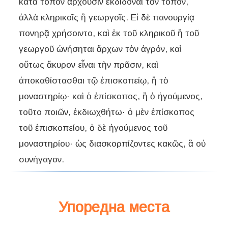
κατὰ τόπον ἄρχουσιν ἐκδιδόναι τὸν τόπον,
ἀλλὰ κληρικοῖς ἢ γεωργοῖς. Εἰ δὲ πανουργίᾳ
πονηρᾷ χρήσοιντο, καὶ ἐκ τοῦ κληρικοῦ ἢ τοῦ
γεωργοῦ ὠνήσηται ἄρχων τὸν ἀγρόν, καὶ
οὕτως ἄκυρον εἶναι τὴν πρᾶσιν, καὶ
ἀποκαθίστασθαι τῷ ἐπισκοπείῳ, ἢ τὸ
μοναστηρίῳ· καὶ ὁ ἐπίσκοπος, ἢ ὁ ἡγούμενος,
τοῦτο ποιῶν, ἐκδιωχθήτω· ὁ μὲν ἐπίσκοπος
τοῦ ἐπισκοπείου, ὁ δὲ ἡγούμενος τοῦ
μοναστηρίου· ὡς διασκορπίζοντες κακῶς, ἃ οὐ
συνήγαγον.
Упоредна места