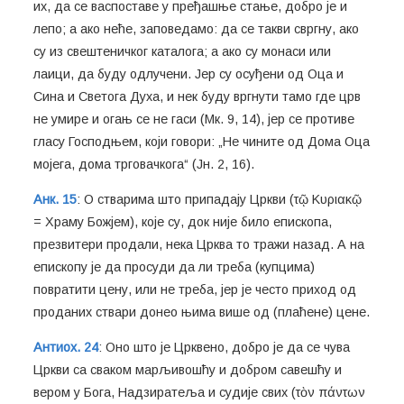
их, да се васпоставе у пређашње стање, добро је и
лепо; а ако неће, заповедамо: да се такви свргну, ако
су из свештеничког каталога; а ако су монаси или
лаици, да буду одлучени. Јер су осуђени од Оца и
Сина и Светога Духа, и нек буду вргнути тамо где црв
не умире и огањ се не гаси (Мк. 9, 14), јер се противе
гласу Господњем, који говори: „Не чините од Дома Оца
мојега, дома трговачкога“ (Јн. 2, 16).
Анк. 15
: О стварима што припадају Цркви (τῷ Κυριακῷ
= Храму Божјем), које су, док није било епископа,
презвитери продали, нека Црква то тражи назад. А на
епископу је да просуди да ли треба (купцима)
повратити цену, или не треба, јер је често приход од
проданих ствари донео њима више од (плаћене) цене.
Антиох. 24
: Оно што је Црквено, добро је да се чува
Цркви са сваком марљивошћу и добром савешћу и
вером у Бога, Надзиратеља и судије свих (τὸν πάντων