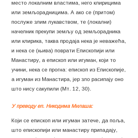
место локалним властима, него клирицима
или земљорадницима. А ако се (притом)
послуже злим лукавством, те (локални)
начелник прекупи земљу од земљорадника
или клирика, таква продаја нека је неважећа,
и нека се (њива) поврати Епископији или
Манастиру, а епископ или игуман, који то
учини, нека се прогна: епископ из Епископије,
а игуман из Манастира, јер зло расипају оно
што нису сакупили (Мт. 12, 30).
У преводу еп. Никодима Милаша:
Који се епископ или игуман затече, да поља,
што епископији или манастиру припадају,