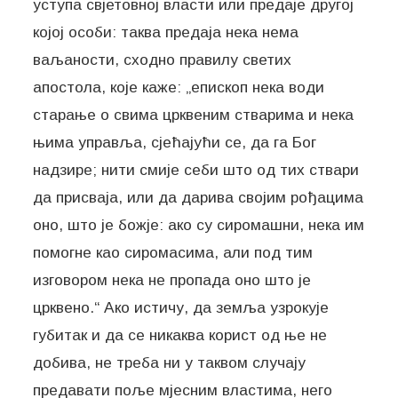
уступа свјетовној власти или предаје другој
којој особи: таква предаја нека нема
ваљаности, сходно правилу светих
апостола, које каже: „епископ нека води
старање о свима црквеним стварима и нека
њима управља, сјећајући се, да га Бог
надзире; нити смије себи што од тих ствари
да присваја, или да дарива својим рођацима
оно, што је божје: ако су сиромашни, нека им
помогне као сиромасима, али под тим
изговором нека не пропада оно што је
црквено.“ Ако истичу, да земља узрокује
губитак и да се никаква корист од ње не
добива, не треба ни у таквом случају
предавати поље мјесним властима, него