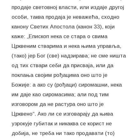
продаје световној власти, или издаје другој
особи, таква продаја је неважећа, сходно
канону Светих Апостола (канон 33), који
каже: „Епископ нека се стара о свима
Црквеним стварима и нека њима управља,
(тако) јер Бог (све) надзирава; не сме ништа
од тих ствари себи да присваја, или да
поклања својим рођацима оно што је
Божије: а ако су (рођаци) сиромашни, нека
им даје као сиромасима; али под тим
изговором да не растура оно што је
Црквено“. Ако ли се изговарају да њива
узрокује губитак и никаква се корист не
добија, не треба ни тако продавати (то)