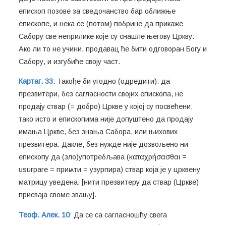
епископ позове за сведочанство бар оближње
епископе, и нека се (потом) побрине да прикаже
Сабору све неприлике које су снашле његову Цркву.
Ако ли то не учини, продавац ће бити одговоран Богу и
Сабору, и изгубиће своју част.
Картаг. 33
: Такође би угодно (одредити): да
презвитери, без сагласности својих епископа, не
продају ствар (= добро) Цркве у којој су посвећени;
тако исто и епископима није допуштено да продају
имања Цркве, без знања Сабора, или њихових
презвитера. Дакле, без нужде није дозвољено ни
епископу да (зло)употребљава (καταχρήσασθαι =
usurpare = приѩти = узурпира) ствар која је у црквену
матрицу уведена, [нити презвитеру да ствар (Цркве)
присваја своме звању].
Теоф. Алек. 10
: Да се са сагласношћу свега