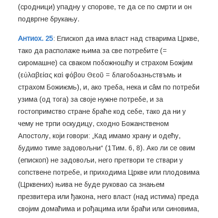
(сродници) упадну у спорове, те да се по смрти и он
подвргне брукању.
Антиох. 25
: Епископ да има власт над стварима Цркве,
тако да располаже њима за све потребите (=
сиромашне) са сваком побожношћу и страхом Божјим
(εὐλαβείας καὶ φόβου Θεοῦ = благобоѧзньствъмь и
страхом Божиѥмь), и, ако треба, нека и сâм по потреби
узима (од тога) за своје нужне потребе, и за
гостопримство стране браће код себе, тако да ни у
чему не трпи оскудицу, сходно Божанственом
Апостолу, који говори: „Кад имамо храну и одећу,
будимо тиме задовољни“ (1Тим. 6, 8). Ако ли се овим
(епископ) не задовољи, него претвори те ствари у
сопствене потребе, и приходима Цркве или плодовима
(Црквених) њива не буде руковао са знањем
презвитера или ђакона, него власт (над истима) преда
својим домаћима и рођацима или браћи или синовима,