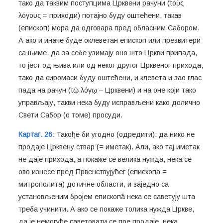
тако да таквим поступцима Црквени рачуни (τοὺς
λόγoυς = приходи) потајно буду оштећени, такав
(епископ) мора да одговара пред обласним Сабором.
А ако и иначе буде оклеветан епископ или презвитери
са њиме, да за себе узимају оно што Цркви припада,
то јест од њива или од неког другог Црквеног прихода,
тако да сиромаси буду оштећени, и клевета и зао глас
пада на рачун (τῷ λόγῳ – Црквени) и на оне који тако
управљају, такви нека буду исправљени како долично
Свети Сабор (о томе) просуди.
Картаг. 26
: Такође би угодно (одредити): да нико не
продаје Црквену ствар (= иметак). Али, ако тај иметак
не даје прихода, а покаже се велика нужда, нека се
ово изнесе пред Првенствујућег (епископа =
митрополита) дотичне области, и заједно са
установљеним бројем епископâ нека се саветују шта
треба учинити. А ако се покаже толика нужда Цркве,
да је немогуће саветовати се пре продаје, нека