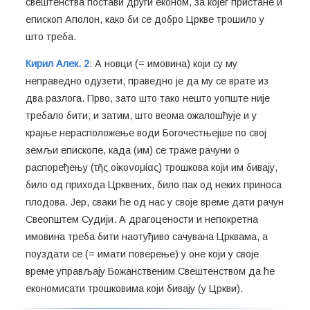
свештенства постави други економ, за којег пристане и
епископ Аполон, како би се добро Цркве трошило у
што треба.
Кирил Алек. 2
: А новци (= имовина) који су му
неправедно одузети, праведно је да му се врате из
два разлога. Прво, зато што тако нешто уопште није
требало бити; и затим, што веома ожалошћује и у
крајње нерасположење води Богочестњејше по свој
земљи епископе, када (им) се траже рачуни о
распоређењу (τῆς οἰκονομίας) трошкова који им бивају,
било од прихода Црквених, било пак од неких приноса
плодова. Јер, сваки ће од нас у своје време дати рачун
Свеопштем Судији. А драгоцености и непокретна
имовина треба бити наотуђиво сачувана Црквама, а
поуздати се (= имати поверење) у оне који у своје
време управљају Божанственим Свештенством да ће
економисати трошковима који бивају (у Цркви).