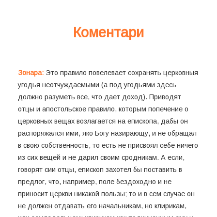
Коментари
Зонара:
Это правило повелевает сохранять церковныя
угодья неотчуждаемыми (а под угодьями здесь
должно разуметь все, что дает доход). Приводят
отцы и апостольское правило, которым попечение о
церковных вещах возлагается на епископа, дабы он
распоряжался ими, яко Богу назирающу, и не обращал
в свою собственность, то есть не присвоял себе ничего
из сих вещей и не дарил своим сродникам. А если,
говорят сии отцы, епископ захотел бы поставить в
предлог, что, например, поле бездоходно и не
приносит церкви никакой пользы; то и в сем случае он
не должен отдавать его начальникам, но клирикам,