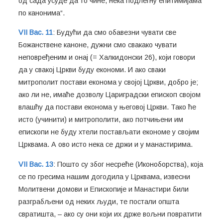
од сада усуде да то чине, нека подлегну епитимијама
по канонима“.
VII Вас. 11
: Будући да смо обавезни чувати све
Божанствене каноне, дужни смо свакако чувати
неповређеним и онај (= Халкидонски 26), који говори
да у свакој Цркви буду економи. И ако сваки
митрополит постави економа у својој Цркви, добро је;
ако ли не, имаће дозволу Цариградски епископ својом
влашћу да постави економа у његовој Цркви. Тако ће
исто (учинити) и митрополити, ако потчињени им
епископи не буду хтели постављати економе у својим
Црквама. А ово исто нека се држи и у манастирима.
VII Вас. 13
: Пошто су због несреће (Иконоборства), која
се по гресима нашим догодила у Црквама, извесни
Молитвени домови и Епископије и Манастири били
разграбљени од неких људи, те постали општа
свратишта, – ако су они који их држе вољни повратити