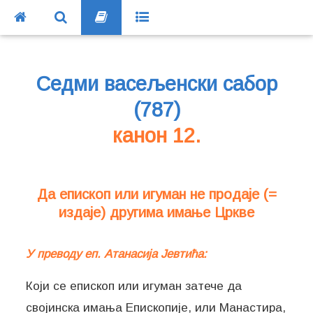
Седми васељенски сабор
(787)
канон 12.
Да епископ или игуман не продаје (=
издаје) другима имање Цркве
У преводу еп. Атанасија Јевтића:
Који се епископ или игуман затече да
својинска имања Епископије, или Манастира,