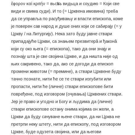
ἔφορον καὶ κριτήν = вьсѣхъ видьца и соудию = Који све
види и свима суди). И то (= Црквена имовина) треба
да се управља по расуђивању и власти епископа, коме
је поверен сав народ и душе оних који се сабирају (= у
Цркву / на Литургију). Нека зато буду јавне ствари
припадајуће Цркви, са знањем презвитерâ и ђаконâ
који су око њега (= епископа), тако да они знају и
познају шта је све својина Цркве, и да ништа није од
њих сакривено, тако да, ако се догоди да епископ
промени животом (= премине), а ствари Црквене буду
тачно познате, нити ће се те ствари изгубити или
пропасти, нити ће (личне) ствари епископове бити
повређене, под изговором (очувања) Црквених ствари.
Јер је право и угодно и Богу и људима да (личне)
ствари епископове остану онима којима он жели, а
Цркви да буду сачуване њене ствари, да ни Црква не
претрпи неку штету, нити да епископу, под изговором
Цркве, буде одузета својина, или да његови