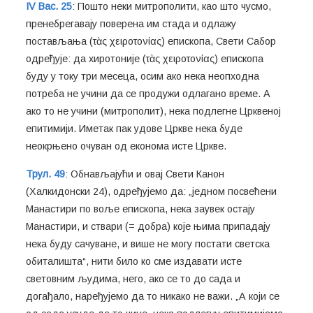
IV Вас. 25
: Пошто неки митрополити, као што чусмо,
пренебрегавају поверена им стада и одлажу
постављања (τὰς χειροτονίας) епископа, Свети Сабор
одређује: да хиротоније (τὰς χειροτονίας) епископа
буду у току три месеца, осим ако нека неопходна
потреба не учини да се продужи одлагано време. А
ако то не учини (митрополит), нека подлегне Црквеној
епитимији. Иметак пак удове Цркве нека буде
неокрњено очуван од економа исте Цркве.
Трул. 49
: Обнављајући и овај Свети Канон
(Халкидонски 24), одређујемо да: „једном посвећени
Манастири по воље епископа, нека заувек остају
Манастири, и ствари (= добра) које њима припадају
нека буду сачуване, и више не могу постати светска
обиталишта“, нити било ко сме издавати исте
световним људима, него, ако се то до сада и
догађало, наређујемо да то никако не важи. „А који се