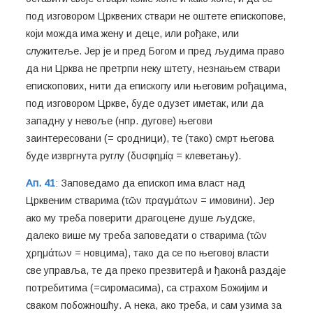
под изговором Црквених ствари не оштете епископове,
који можда има жену и деце, или рођаке, или
служитеље. Јер је и пред Богом и пред људима право
да ни Црква не претрпи неку штету, незнањем ствари
епископових, нити да епископу или његовим рођацима,
под изговором Цркве, буде одузет иметак, или да
западну у невоље (нпр. дугове) његови
заинтересовани (= сродници), те (тако) смрт његова
буде извргнута руглу (δυσφημίᾳ = клеветању).
Ап. 41
: Заповедамо да епископ има власт над
Црквеним стварима (τῶν πραγμάτων = имовини). Јер
ако му треба поверити драгоцене душе људске,
далеко више му треба заповедати о стварима (τῶν
χρημάτων = новцима), тако да се по његовој власти
све управља, те да преко презвитерâ и ђаконâ раздаје
потребитима (=сиромасима), са страхом Божијим и
сваком побожношћу. А нека, ако треба, и сам узима за