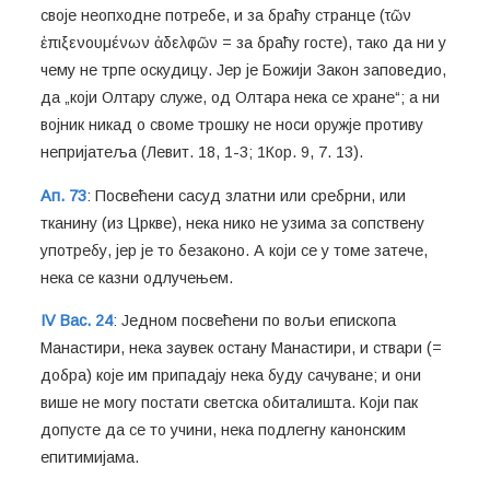
своје неопходне потребе, и за браћу странце (τῶν
ἐπιξενουμένων ἀδελφῶν = за браћу госте), тако да ни у
чему не трпе оскудицу. Јер је Божији Закон заповедио,
да „који Олтару служе, од Олтара нека се хране“; а ни
војник никад о своме трошку не носи оружје противу
непријатеља (Левит. 18, 1-3; 1Кор. 9, 7. 13).
Ап. 73
: Посвећени сасуд златни или сребрни, или
тканину (из Цркве), нека нико не узима за сопствену
употребу, јер је то безаконо. А који се у томе затече,
нека се казни одлучењем.
IV Вас. 24
: Једном посвећени по вољи епископа
Манастири, нека заувек остану Манастири, и ствари (=
добра) које им припадају нека буду сачуване; и они
више не могу постати светска обиталишта. Који пак
допусте да се то учини, нека подлегну канонским
епитимијама.