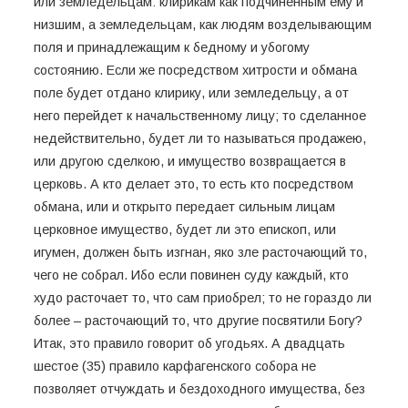
или земледельцам: клирикам как подчиненным ему и
низшим, а земледельцам, как людям возделывающим
поля и принадлежащим к бедному и убогому
состоянию. Если же посредством хитрости и обмана
поле будет отдано клирику, или земледельцу, а от
него перейдет к начальственному лицу; то сделанное
недействительно, будет ли то называться продажею,
или другою сделкою, и имущество возвращается в
церковь. А кто делает это, то есть кто посредством
обмана, или и открыто передает сильным лицам
церковное имущество, будет ли это епископ, или
игумен, должен быть изгнан, яко зле расточающий то,
чего не собрал. Ибо если повинен суду каждый, кто
худо расточает то, что сам приобрел; то не гораздо ли
более – расточающий то, что другие посвятили Богу?
Итак, это правило говорит об угодьях. А двадцать
шестое (35) правило карфагенского собора не
позволяет отчуждать и бездоходного имущества, без