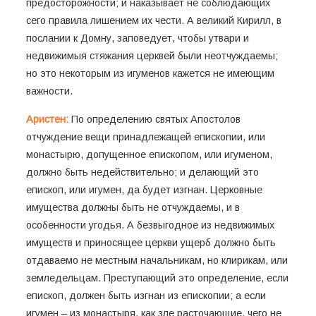
предосторожности; и наказывает не соблюдающих
сего правила лишением их чести. А великий Кирилл, в
послании к Домну, заповедует, чтобы утвари и
недвижимыя стяжания церквей были неотчуждаемы;
но это некоторым из игуменов кажется не имеющим
важности.
Аристен:
По определению святых Апостолов
отчуждение вещи принадлежащей епископии, или
монастырю, допущенное епископом, или игуменом,
должно быть недействительно; и делающий это
епископ, или игумен, да будет изгнан. Церковные
имущества должны быть не отчуждаемы, и в
особенности угодья. А безвыгодное из недвижимых
имуществ и приносящее церкви ущерб должно быть
отдаваемо не местным начальникам, но клирикам, или
земледельцам. Преступающий это определение, если
епископ, должен быть изгнан из епископии; а если
игумен – из монастыря, как зле расточающие, чего не